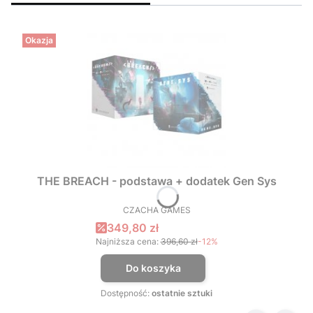
Okazja
THE BREACH - podstawa + dodatek Gen Sys
CZACHA GAMES
PRODUCENT
Cena promocyjna
349,80 zł
Najniższa cena:
396,60 zł
-12%
Do koszyka
Dostępność:
ostatnie sztuki