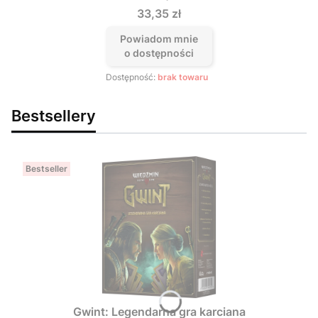
Cena
33,35 zł
Powiadom mnie
o dostępności
Dostępność:
brak towaru
Bestsellery
Bestseller
Gwint: Legendarna gra karciana