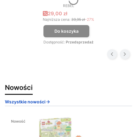
REBEL
PRODUCENT
Cena promocyjna
29,00 zł
Najniższa cena:
39,95 zł
-27%
Do koszyka
Dostępność:
Przedsprzedaż
Nowości
Wszystkie nowości
Nowość