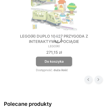
LEGO(R) DUPLO 10427 PRZYGODA Z
INTERAKTYWM. POCIĄGIE
LEGO(R)
PRODUCENT
Cena
271,15 zł
Do koszyka
Dostępność:
duża ilość
Polecane produkty