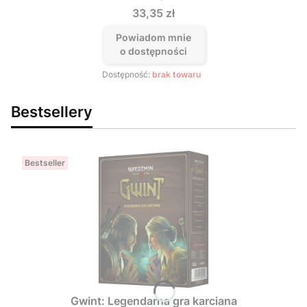
Cena
33,35 zł
Powiadom mnie
o dostępności
Dostępność:
brak towaru
Bestsellery
Bestseller
Gwint: Legendarna gra karciana