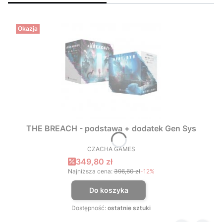
Okazja
THE BREACH - podstawa + dodatek Gen Sys
CZACHA GAMES
PRODUCENT
Cena promocyjna
349,80 zł
Najniższa cena:
396,60 zł
-12%
Do koszyka
Dostępność:
ostatnie sztuki