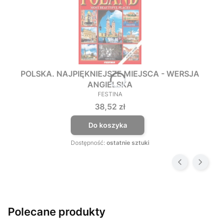
POLSKA. NAJPIĘKNIEJSZE MIEJSCA - WERSJA
ANGIELSKA
FESTINA
PRODUCENT
Cena
38,52 zł
Do koszyka
Dostępność:
ostatnie sztuki
Polecane produkty