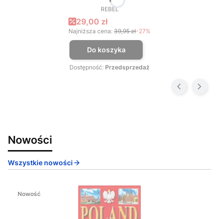
REBEL
PRODUCENT
Cena promocyjna
29,00 zł
Najniższa cena:
39,95 zł
-27%
Do koszyka
Dostępność:
Przedsprzedaż
Nowości
Wszystkie nowości
Nowość