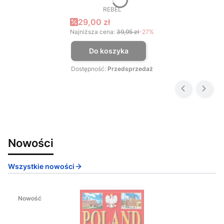
REBEL
PRODUCENT
Cena promocyjna
29,00 zł
Najniższa cena:
39,95 zł
-27%
Do koszyka
Dostępność:
Przedsprzedaż
Nowości
Wszystkie nowości
Nowość