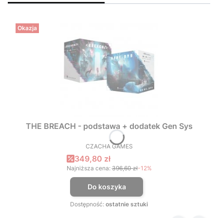
Okazja
THE BREACH - podstawa + dodatek Gen Sys
CZACHA GAMES
PRODUCENT
Cena promocyjna
349,80 zł
Najniższa cena:
396,60 zł
-12%
Do koszyka
Dostępność:
ostatnie sztuki