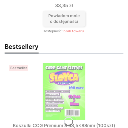
Cena
33,35 zł
Powiadom mnie
o dostępności
Dostępność:
brak towaru
Bestsellery
Bestseller
Koszulki CCG Premium S 63,5x88mm (100szt)