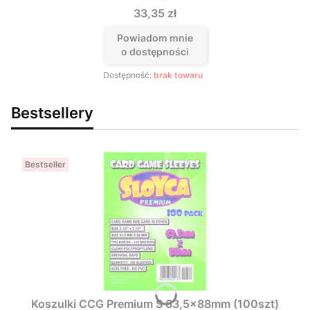
Cena
33,35 zł
Powiadom mnie
o dostępności
Dostępność:
brak towaru
Bestsellery
Bestseller
Koszulki CCG Premium S 63,5x88mm (100szt)