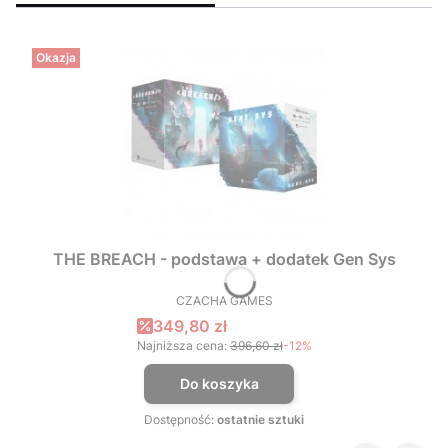
Okazja
THE BREACH - podstawa + dodatek Gen Sys
CZACHA GAMES
PRODUCENT
Cena promocyjna
349,80 zł
Najniższa cena:
396,60 zł
-12%
Do koszyka
Dostępność:
ostatnie sztuki