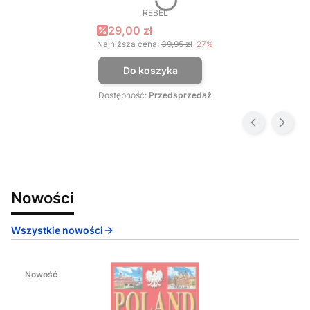
REBEL
PRODUCENT
Cena promocyjna
29,00 zł
Najniższa cena:
39,95 zł
-27%
Do koszyka
Dostępność:
Przedsprzedaż
Nowości
Wszystkie nowości
Nowość