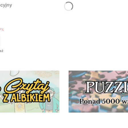
cyjny
T
7%
aż