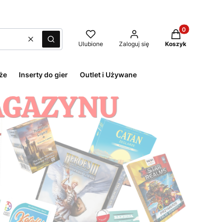
Produkty w kos
Wyczyść
Szukaj
Ulubione
Zaloguj się
Koszyk
że
Inserty do gier
Outlet i Używane