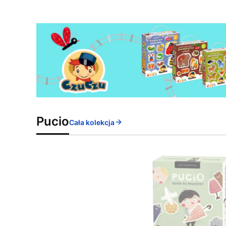
Pucio
Cała kolekcja