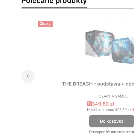
Polecane produkty
Okazja
THE BREACH - podstawa + dod
CZACHA GAMES
PRODUCEN
Cena promocyjna
349,80 zł
Najniższa cena:
396,60 zł
-
Do koszyka
Dostępność:
ostatnie sztu