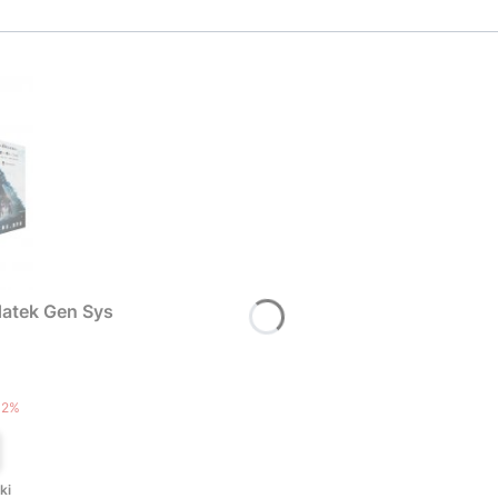
atek Gen Sys
T
12%
ki