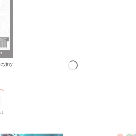
cyjny
T
7%
aż