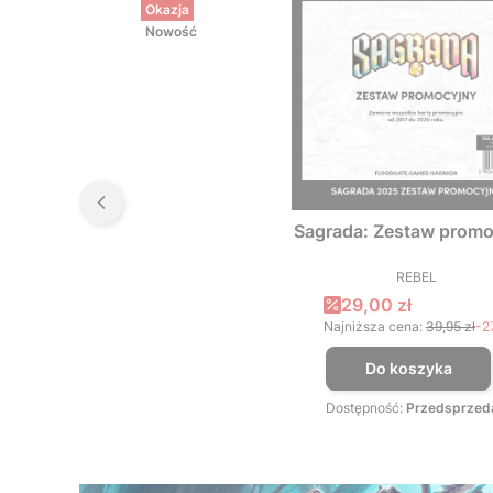
Okazja
Nowość
Sagrada: Zestaw promo
REBEL
PRODUCEN
Cena promocyjna
29,00 zł
Najniższa cena:
39,95 zł
-2
Do koszyka
Dostępność:
Przedsprzed