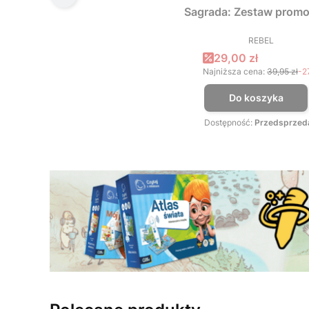
Sagrada: Zestaw promo
REBEL
PRODUCEN
Cena promocyjna
29,00 zł
Najniższa cena:
39,95 zł
-2
Do koszyka
Dostępność:
Przedsprzed