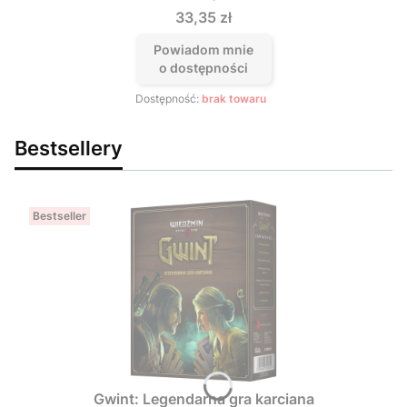
Cena
33,35 zł
Powiadom mnie
o dostępności
Dostępność:
brak towaru
Bestsellery
Bestseller
Gwint: Legendarna gra karciana