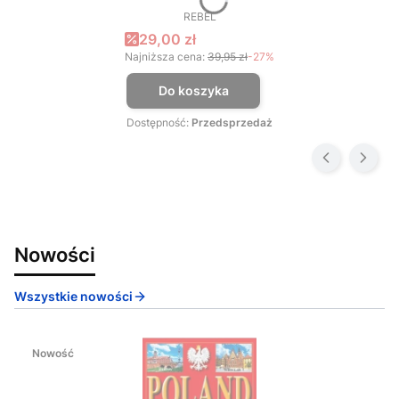
REBEL
PRODUCENT
Cena promocyjna
29,00 zł
Najniższa cena:
39,95 zł
-27%
Do koszyka
Dostępność:
Przedsprzedaż
Nowości
Wszystkie nowości
Nowość