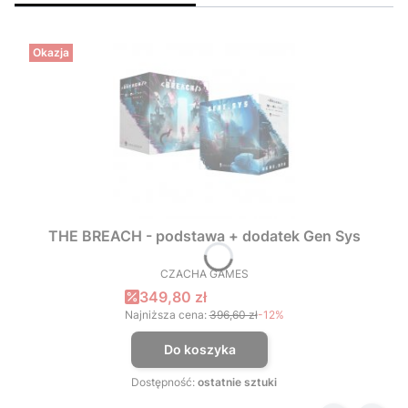
Okazja
THE BREACH - podstawa + dodatek Gen Sys
CZACHA GAMES
PRODUCENT
Cena promocyjna
349,80 zł
Najniższa cena:
396,60 zł
-12%
Do koszyka
Dostępność:
ostatnie sztuki