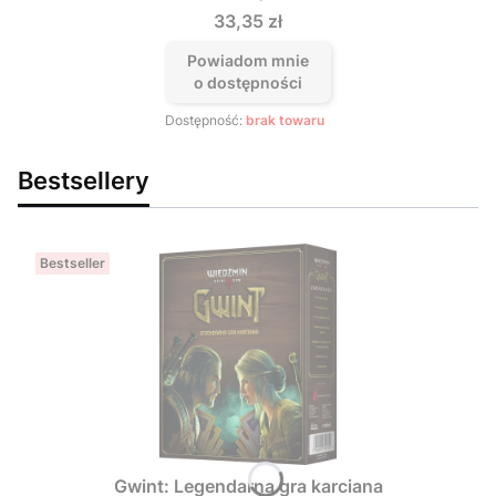
Cena
33,35 zł
Powiadom mnie
o dostępności
Dostępność:
brak towaru
Bestsellery
Bestseller
Gwint: Legendarna gra karciana