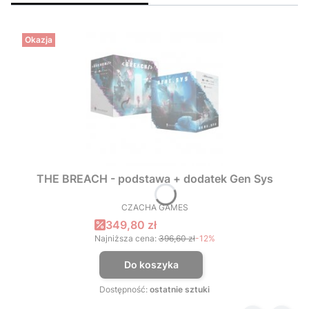
Okazja
THE BREACH - podstawa + dodatek Gen Sys
CZACHA GAMES
PRODUCENT
Cena promocyjna
349,80 zł
Najniższa cena:
396,60 zł
-12%
Do koszyka
Dostępność:
ostatnie sztuki