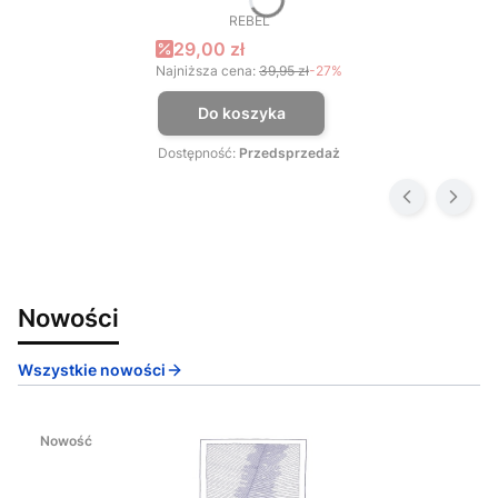
REBEL
PRODUCENT
Cena promocyjna
29,00 zł
Najniższa cena:
39,95 zł
-27%
Do koszyka
Dostępność:
Przedsprzedaż
Nowości
Wszystkie nowości
Nowość