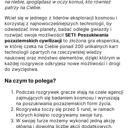
na niebie, spoglądasz w oczy komuś, kto również
patrzy na Ciebie.
Wciel się w jednego z liderów eksploracji kosmosu i
korzystaj z najnowocześniejszych technologii, by
odwiedzać inne planety, badać odległe gwiazdy i
rozwijać swoje możliwości!
SETI: Poszukiwania
pozaziemskich cywilizacji
to złożona gra ekspercka,
w której czeka na Ciebie ponad 200 unikalnych kart
technologii opartych na rzeczywistej wiedzy
naukowej oraz mnóstwo elementów, dzięki którym w
każdej rozgrywce odkryjesz nowe możliwości i drogi
do zwycięstwa.
Na czym to polega?
Podczas rozgrywek gracze stają na czele agencji
zajmujących się badaniem kosmosu i wyruszają
na poszukiwania pozaziemskich form życia.
Rozgrywka toczy się przez 5 rund, w ramach
których kolejno rozgrywamy swoje tury.
W swojej turze możemy wykonać jedną akcję
główną i dowolną liczbę akcji dodatkowych.