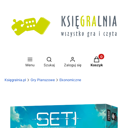
Produkty w koszy
Otwórz wyszukiwarkę
Menu
Szukaj
Zaloguj się
Koszyk
Księgralnia.pl
Gry Planszowe
Ekonomiczne