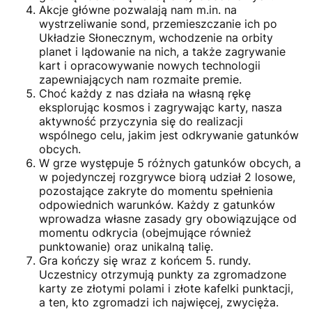
Akcje główne pozwalają nam m.in. na
wystrzeliwanie sond, przemieszczanie ich po
Układzie Słonecznym, wchodzenie na orbity
planet i lądowanie na nich, a także zagrywanie
kart i opracowywanie nowych technologii
zapewniających nam rozmaite premie.
Choć każdy z nas działa na własną rękę
eksplorując kosmos i zagrywając karty, nasza
aktywność przyczynia się do realizacji
wspólnego celu, jakim jest odkrywanie gatunków
obcych.
W grze występuje 5 różnych gatunków obcych, a
w pojedynczej rozgrywce biorą udział 2 losowe,
pozostające zakryte do momentu spełnienia
odpowiednich warunków. Każdy z gatunków
wprowadza własne zasady gry obowiązujące od
momentu odkrycia (obejmujące również
punktowanie) oraz unikalną talię.
Gra kończy się wraz z końcem 5. rundy.
Uczestnicy otrzymują punkty za zgromadzone
karty ze złotymi polami i złote kafelki punktacji,
a ten, kto zgromadzi ich najwięcej, zwycięża.