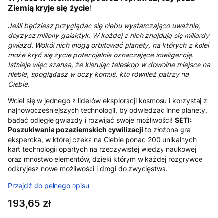
Ziemią kryje się życie!
Jeśli będziesz przyglądać się niebu wystarczająco uważnie,
dojrzysz miliony galaktyk. W każdej z nich znajdują się miliardy
gwiazd. Wokół nich mogą orbitować planety, na których z kolei
może kryć się życie potencjalnie oznaczające inteligencję.
Istnieje więc szansa, że kierując teleskop w dowolne miejsce na
niebie, spoglądasz w oczy komuś, kto również patrzy na
Ciebie.
Wciel się w jednego z liderów eksploracji kosmosu i korzystaj z
najnowocześniejszych technologii, by odwiedzać inne planety,
badać odległe gwiazdy i rozwijać swoje możliwości!
SETI:
Poszukiwania pozaziemskich cywilizacji
to złożona gra
ekspercka, w której czeka na Ciebie ponad 200 unikalnych
kart technologii opartych na rzeczywistej wiedzy naukowej
oraz mnóstwo elementów, dzięki którym w każdej rozgrywce
odkryjesz nowe możliwości i drogi do zwycięstwa.
Przejdź do pełnego opisu
Cena
193,65 zł