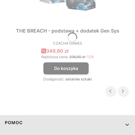
THE BREACH - podstawa + dodatek Gen Sys
CZACHA GAMES
PRODUCENT
Cena promocyjna
349,80 zł
Najniższa cena:
396,60 zł
-12%
Do koszyka
Dostępność:
ostatnie sztuki
Linki w stopce
POMOC