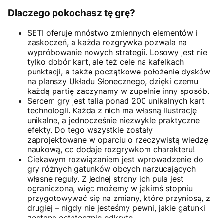
Dlaczego pokochasz tę grę?
SETI oferuje mnóstwo zmiennych elementów i
zaskoczeń, a każda rozgrywka pozwala na
wypróbowanie nowych strategii. Losowy jest nie
tylko dobór kart, ale też cele na kafelkach
punktacji, a także początkowe położenie dysków
na planszy Układu Słonecznego, dzięki czemu
każdą partię zaczynamy w zupełnie inny sposób.
Sercem gry jest talia ponad 200 unikalnych kart
technologii. Każda z nich ma własną ilustrację i
unikalne, a jednocześnie niezwykle praktyczne
efekty. Do tego wszystkie zostały
zaprojektowane w oparciu o rzeczywistą wiedzę
naukową, co dodaje rozgrywkom charakteru!
Ciekawym rozwiązaniem jest wprowadzenie do
gry różnych gatunków obcych narzucających
własne reguły. Z jednej strony ich pula jest
ograniczona, więc możemy w jakimś stopniu
przygotowywać się na zmiany, które przyniosą, z
drugiej – nigdy nie jesteśmy pewni, jakie gatunki
zostaną ostatecznie odkryte.