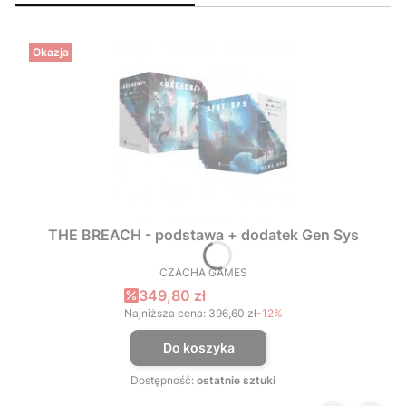
Okazja
THE BREACH - podstawa + dodatek Gen Sys
CZACHA GAMES
PRODUCENT
Cena promocyjna
349,80 zł
Najniższa cena:
396,60 zł
-12%
Do koszyka
Dostępność:
ostatnie sztuki