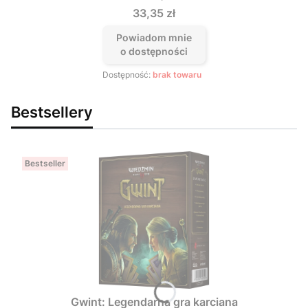
Cena
33,35 zł
Powiadom mnie
o dostępności
Dostępność:
brak towaru
Bestsellery
Bestseller
Gwint: Legendarna gra karciana