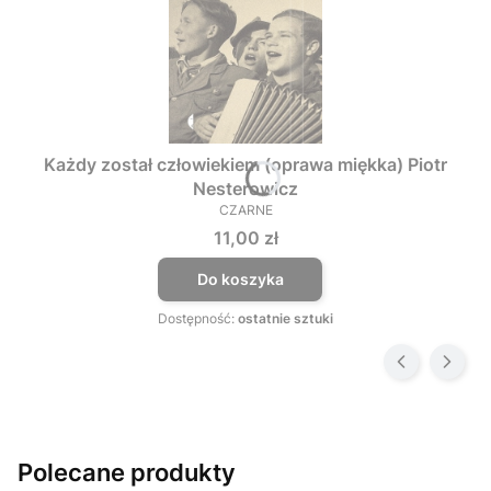
Każdy został człowiekiem (oprawa miękka) Piotr
Nesterowicz
CZARNE
PRODUCENT
Cena
11,00 zł
Do koszyka
Dostępność:
ostatnie sztuki
Polecane produkty