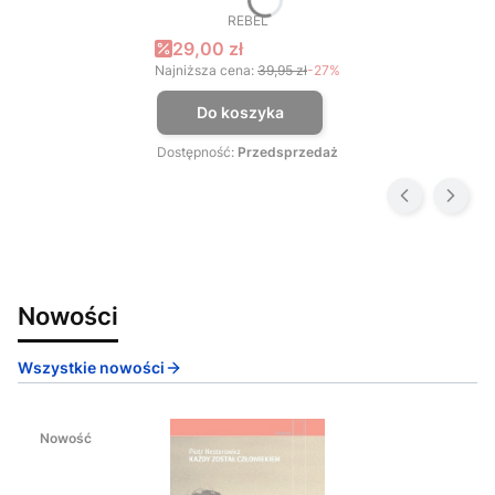
REBEL
PRODUCENT
Cena promocyjna
29,00 zł
Najniższa cena:
39,95 zł
-27%
Do koszyka
Dostępność:
Przedsprzedaż
Nowości
Wszystkie nowości
Nowość