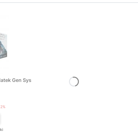
atek Gen Sys
T
12%
ki