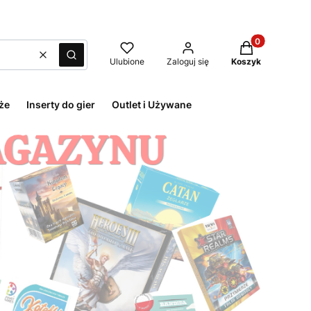
Produkty w kos
Wyczyść
Szukaj
Ulubione
Zaloguj się
Koszyk
że
Inserty do gier
Outlet i Używane