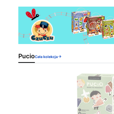
Pucio
Cała kolekcja