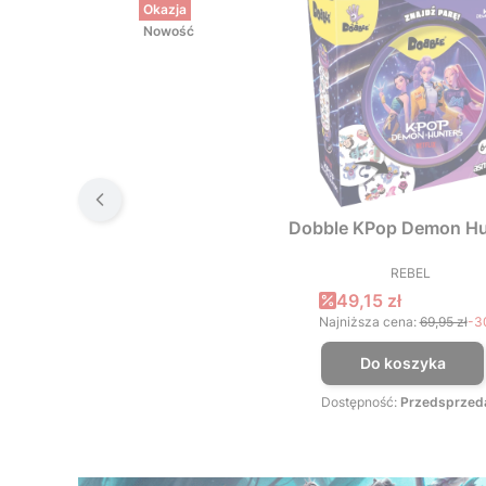
Okazja
Nowość
Dobble KPop Demon Hu
REBEL
PRODUCEN
Cena promocyjna
49,15 zł
Najniższa cena:
69,95 zł
-3
Do koszyka
Dostępność:
Przedsprzed