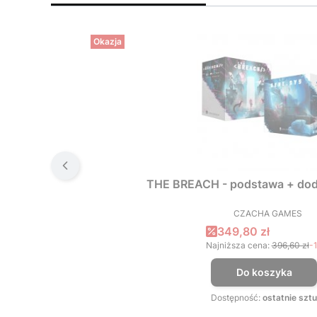
Okazja
THE BREACH - podstawa + dod
CZACHA GAMES
PRODUCEN
Cena promocyjna
349,80 zł
Najniższa cena:
396,60 zł
-
Do koszyka
Dostępność:
ostatnie sztu