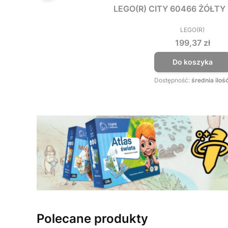
LEGO(R) CITY 60466 ŻÓŁT
LEGO(R)
PRODUCEN
Cena
199,37 zł
Do koszyka
Dostępność:
średnia iloś
Polecane produkty