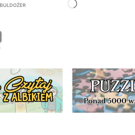
Y BULDOŻER
T
ć