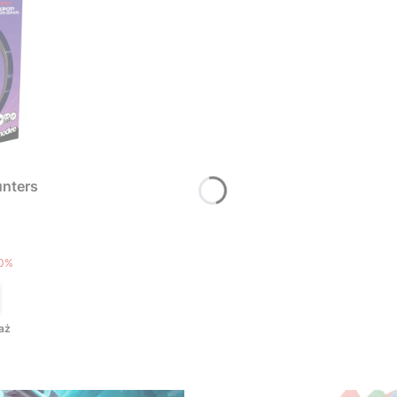
nters
T
0%
aż