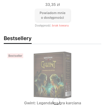
Cena
33,35 zł
Powiadom mnie
o dostępności
Dostępność:
brak towaru
Bestsellery
Bestseller
Gwint: Legendarna gra karciana