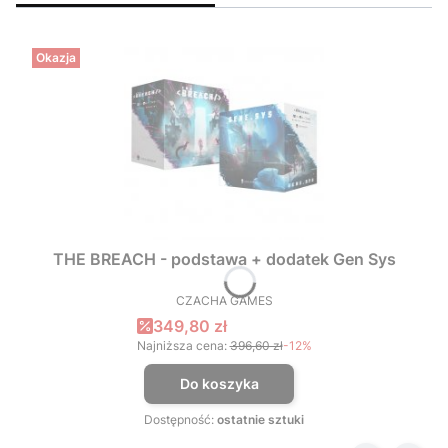
Okazja
THE BREACH - podstawa + dodatek Gen Sys
CZACHA GAMES
PRODUCENT
Cena promocyjna
349,80 zł
Najniższa cena:
396,60 zł
-12%
Do koszyka
Dostępność:
ostatnie sztuki