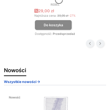
REBEL
PRODUCENT
Cena promocyjna
29,00 zł
Najniższa cena:
39,95 zł
-27%
Do koszyka
Dostępność:
Przedsprzedaż
Nowości
Wszystkie nowości
Nowość