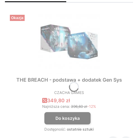
Okazja
THE BREACH - podstawa + dodatek Gen Sys
CZACHA GAMES
PRODUCENT
Cena promocyjna
349,80 zł
Najniższa cena:
396,60 zł
-12%
Do koszyka
Dostępność:
ostatnie sztuki