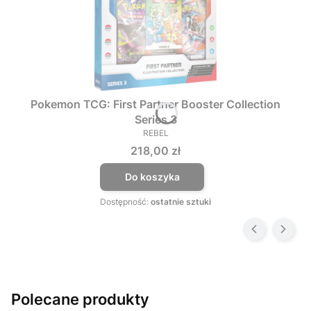
Pokemon TCG: First Partner Booster Collection
Series 3
REBEL
PRODUCENT
Cena
218,00 zł
Do koszyka
Dostępność:
ostatnie sztuki
Polecane produkty