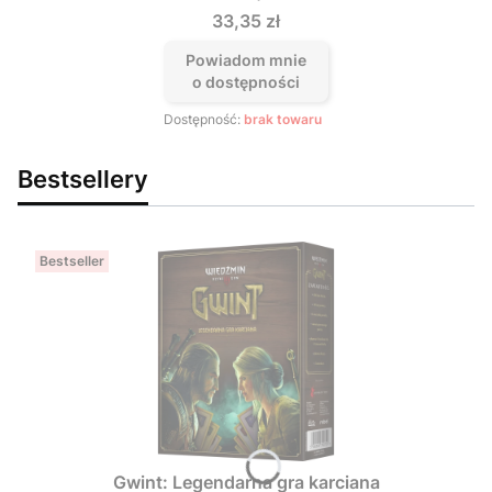
Cena
33,35 zł
Powiadom mnie
o dostępności
Dostępność:
brak towaru
Bestsellery
Bestseller
Gwint: Legendarna gra karciana