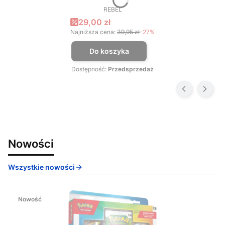
REBEL
PRODUCENT
Cena promocyjna
29,00 zł
Najniższa cena:
39,95 zł
-27%
Do koszyka
Dostępność:
Przedsprzedaż
Nowości
Wszystkie nowości
Nowość