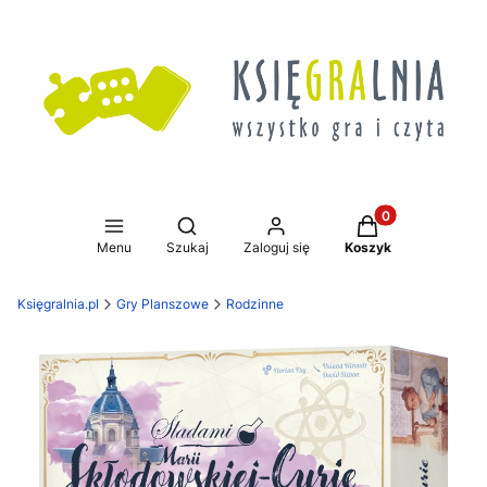
Produkty w koszy
Otwórz wyszukiwarkę
Menu
Szukaj
Zaloguj się
Koszyk
Księgralnia.pl
Gry Planszowe
Rodzinne