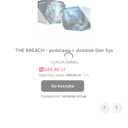
THE BREACH - podstawa + dodatek Gen Sys
CZACHA GAMES
PRODUCENT
Cena promocyjna
349,80 zł
Najniższa cena:
396,60 zł
-12%
Do koszyka
Dostępność:
ostatnie sztuki