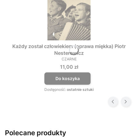
Każdy został człowiekiem (oprawa miękka) Piotr
Nesterowicz
CZARNE
PRODUCENT
Cena
11,00 zł
Do koszyka
Dostępność:
ostatnie sztuki
Polecane produkty