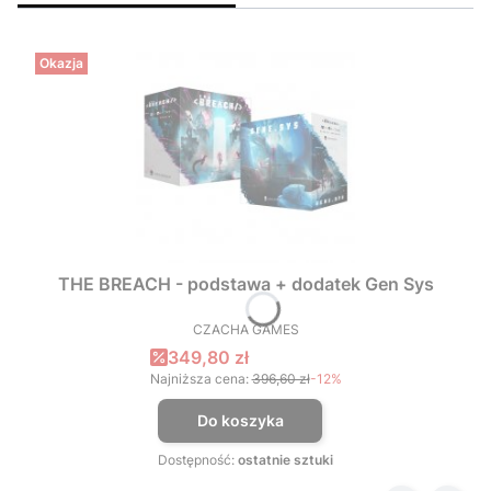
Okazja
THE BREACH - podstawa + dodatek Gen Sys
CZACHA GAMES
PRODUCENT
Cena promocyjna
349,80 zł
Najniższa cena:
396,60 zł
-12%
Do koszyka
Dostępność:
ostatnie sztuki