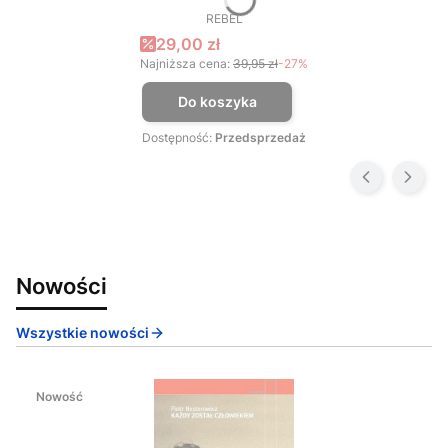
REBEL
PRODUCENT
Cena promocyjna
29,00 zł
Najniższa cena:
39,95 zł
-27%
Do koszyka
Dostępność:
Przedsprzedaż
Nowości
Wszystkie nowości
Nowość