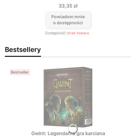
Cena
33,35 zł
Powiadom mnie
o dostępności
Dostępność:
brak towaru
Bestsellery
Bestseller
Gwint: Legendarna gra karciana