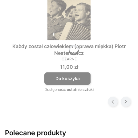
Każdy został człowiekiem (oprawa miękka) Piotr
Nesterowicz
CZARNE
PRODUCENT
Cena
11,00 zł
Do koszyka
Dostępność:
ostatnie sztuki
Polecane produkty