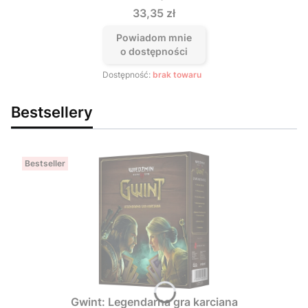
Cena
33,35 zł
Powiadom mnie
o dostępności
Dostępność:
brak towaru
Bestsellery
Bestseller
Gwint: Legendarna gra karciana