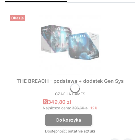
Okazja
THE BREACH - podstawa + dodatek Gen Sys
CZACHA GAMES
PRODUCENT
Cena promocyjna
349,80 zł
Najniższa cena:
396,60 zł
-12%
Do koszyka
Dostępność:
ostatnie sztuki