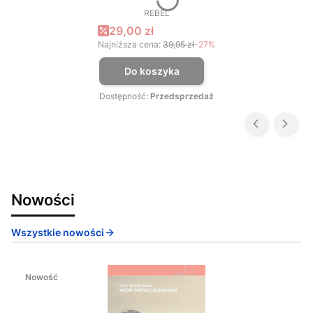
REBEL
PRODUCENT
Cena promocyjna
29,00 zł
Najniższa cena:
39,95 zł
-27%
Do koszyka
Dostępność:
Przedsprzedaż
Nowości
Wszystkie nowości
Nowość