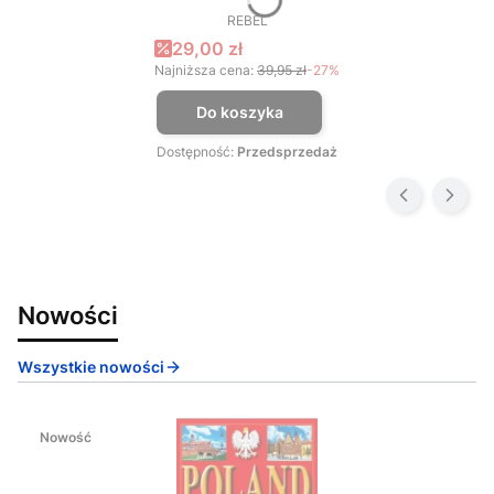
REBEL
PRODUCENT
Cena promocyjna
29,00 zł
Najniższa cena:
39,95 zł
-27%
Do koszyka
Dostępność:
Przedsprzedaż
Nowości
Wszystkie nowości
Nowość