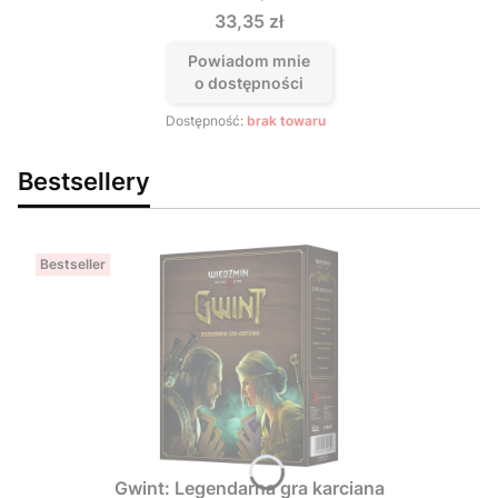
Cena
33,35 zł
Powiadom mnie
o dostępności
Dostępność:
brak towaru
Bestsellery
Bestseller
Gwint: Legendarna gra karciana