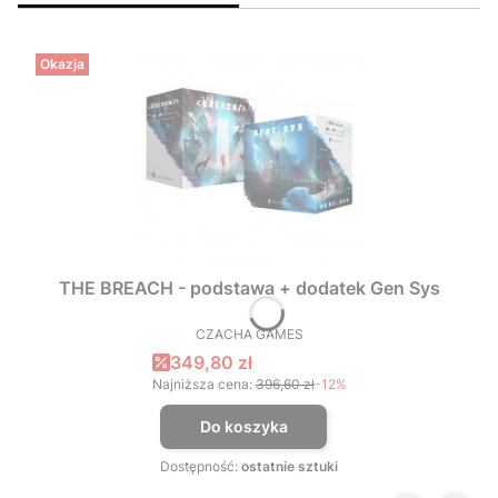
Okazja
THE BREACH - podstawa + dodatek Gen Sys
CZACHA GAMES
PRODUCENT
Cena promocyjna
349,80 zł
Najniższa cena:
396,60 zł
-12%
Do koszyka
Dostępność:
ostatnie sztuki