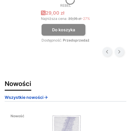
REBEL
PRODUCENT
Cena promocyjna
29,00 zł
Najniższa cena:
39,95 zł
-27%
Do koszyka
Dostępność:
Przedsprzedaż
Nowości
Wszystkie nowości
Nowość