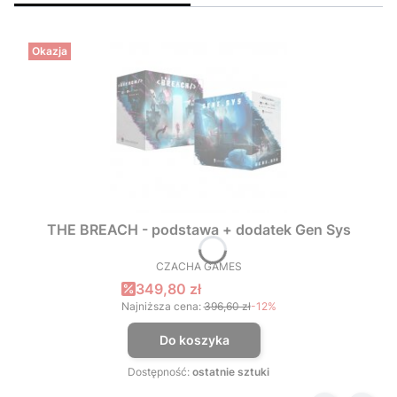
Okazja
THE BREACH - podstawa + dodatek Gen Sys
CZACHA GAMES
PRODUCENT
Cena promocyjna
349,80 zł
Najniższa cena:
396,60 zł
-12%
Do koszyka
Dostępność:
ostatnie sztuki