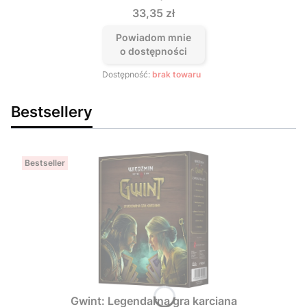
Cena
33,35 zł
Powiadom mnie
o dostępności
Dostępność:
brak towaru
Bestsellery
Bestseller
Gwint: Legendarna gra karciana