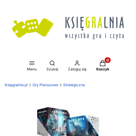
Produkty w koszy
Otwórz wyszukiwarkę
Menu
Szukaj
Zaloguj się
Koszyk
Księgralnia.pl
Gry Planszowe
Strategiczne