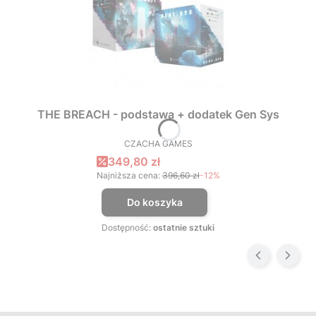
THE BREACH - podstawa + dodatek Gen Sys
CZACHA GAMES
PRODUCENT
Cena promocyjna
349,80 zł
Najniższa cena:
396,60 zł
-12%
Do koszyka
Dostępność:
ostatnie sztuki