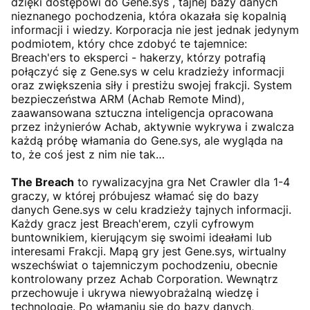
dzięki dostępowi do Gene.sys , tajnej bazy danych
nieznanego pochodzenia, która okazała się kopalnią
informacji i wiedzy. Korporacja nie jest jednak jedynym
podmiotem, który chce zdobyć te tajemnice:
Breach'ers to eksperci - hakerzy, którzy potrafią
połączyć się z Gene.sys w celu kradzieży informacji
oraz zwiększenia siły i prestiżu swojej frakcji. System
bezpieczeństwa ARM (Achab Remote Mind),
zaawansowana sztuczna inteligencja opracowana
przez inżynierów Achab, aktywnie wykrywa i zwalcza
każdą próbę włamania do Gene.sys, ale wygląda na
to, że coś jest z nim nie tak…
The Breach
to rywalizacyjna gra Net Crawler dla 1-4
graczy, w której próbujesz włamać się do bazy
danych Gene.sys w celu kradzieży tajnych informacji.
Każdy gracz jest Breach'erem, czyli cyfrowym
buntownikiem, kierującym się swoimi ideałami lub
interesami Frakcji. Mapą gry jest Gene.sys, wirtualny
wszechświat o tajemniczym pochodzeniu, obecnie
kontrolowany przez Achab Corporation. Wewnątrz
przechowuje i ukrywa niewyobrażalną wiedzę i
technologie. Po włamaniu się do bazy danych,