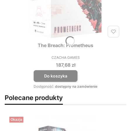
The Breach: Prometheus
CZACHA GAMES
PRODUCENT
Cena
187,68 zł
Do koszyka
Dostępność:
dostępny na zamówienie
Polecane produkty
Okazja