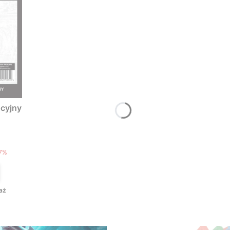
cyjny
T
7%
aż