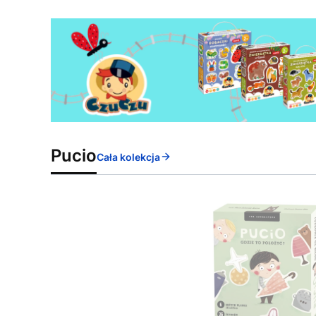
Pucio
Cała kolekcja