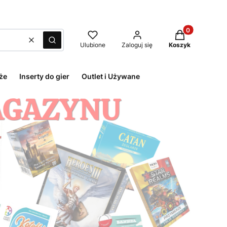
Produkty w kos
Wyczyść
Szukaj
Ulubione
Zaloguj się
Koszyk
że
Inserty do gier
Outlet i Używane