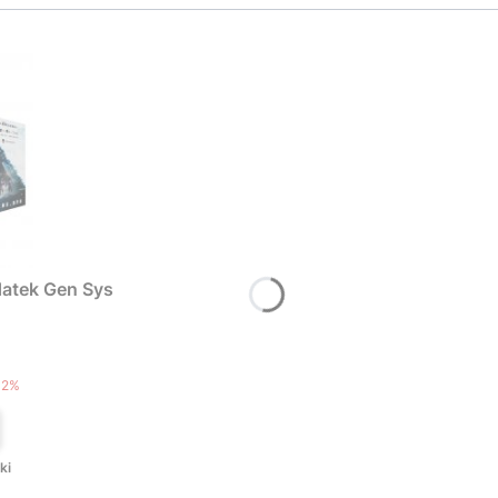
atek Gen Sys
T
12%
ki