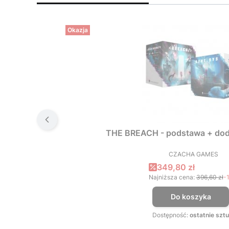
Okazja
THE BREACH - podstawa + dod
CZACHA GAMES
PRODUCEN
Cena promocyjna
349,80 zł
Najniższa cena:
396,60 zł
-
Do koszyka
Dostępność:
ostatnie sztu