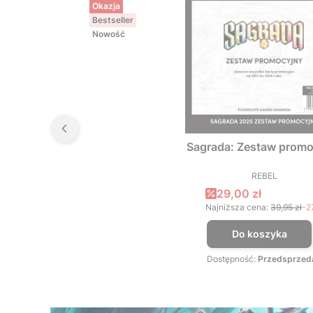
Okazja
Bestseller
Nowość
Sagrada: Zestaw promo
REBEL
PRODUCEN
Cena promocyjna
29,00 zł
Najniższa cena:
39,95 zł
-2
Do koszyka
Dostępność:
Przedsprzed