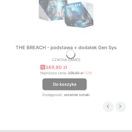
THE BREACH - podstawa + dodatek Gen Sys
CZACHA GAMES
PRODUCENT
Cena promocyjna
349,80 zł
Najniższa cena:
396,60 zł
-12%
Do koszyka
Dostępność:
ostatnie sztuki