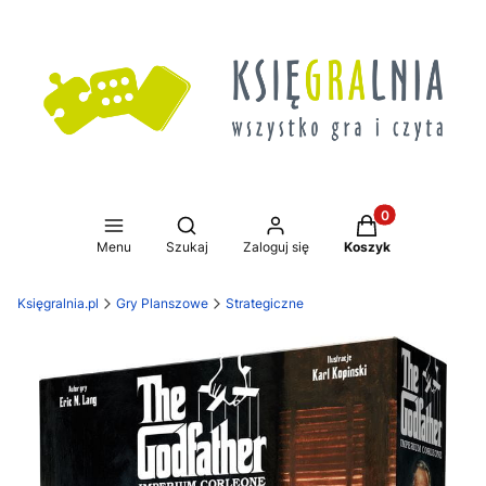
Produkty w koszy
Otwórz wyszukiwarkę
Menu
Szukaj
Zaloguj się
Koszyk
Księgralnia.pl
Gry Planszowe
Strategiczne