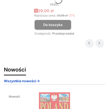
REBEL
PRODUCENT
Cena promocyjna
29,00 zł
Najniższa cena:
39,95 zł
-27%
Do koszyka
Dostępność:
Przedsprzedaż
Nowości
Wszystkie nowości
Nowość