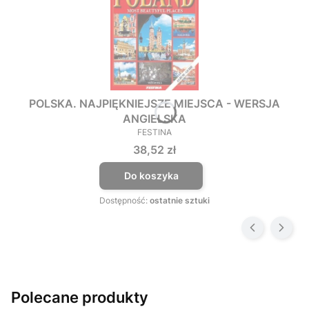
POLSKA. NAJPIĘKNIEJSZE MIEJSCA - WERSJA
ANGIELSKA
FESTINA
PRODUCENT
Cena
38,52 zł
Do koszyka
Dostępność:
ostatnie sztuki
Polecane produkty