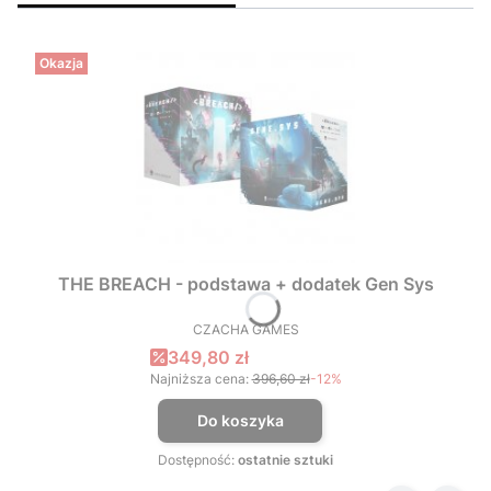
Okazja
THE BREACH - podstawa + dodatek Gen Sys
CZACHA GAMES
PRODUCENT
Cena promocyjna
349,80 zł
Najniższa cena:
396,60 zł
-12%
Do koszyka
Dostępność:
ostatnie sztuki