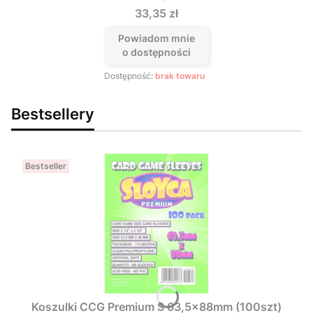
Cena
33,35 zł
Powiadom mnie
o dostępności
Dostępność:
brak towaru
Bestsellery
Bestseller
Koszulki CCG Premium S 63,5x88mm (100szt)