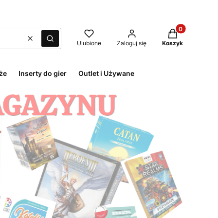
Produkty w kos
Wyczyść
Szukaj
Ulubione
Zaloguj się
Koszyk
że
Inserty do gier
Outlet i Używane