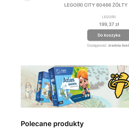
LEGO(R) CITY 60466 ŻÓŁT
LEGO(R)
PRODUCEN
Cena
199,37 zł
Do koszyka
Dostępność:
średnia iloś
Polecane produkty