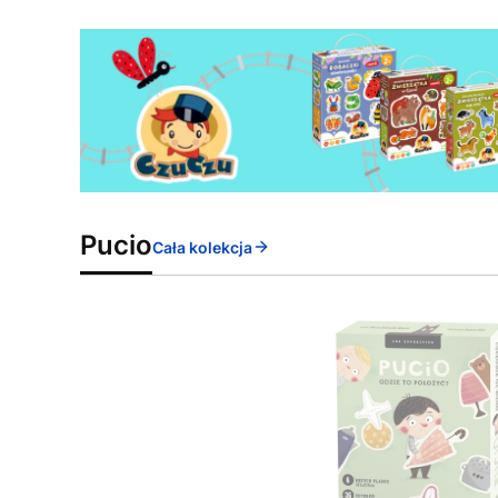
Pucio
Cała kolekcja