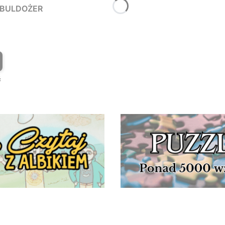
Y BULDOŻER
T
ć