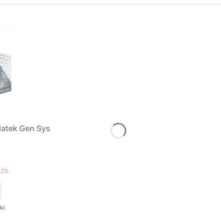
atek Gen Sys
T
12%
ki