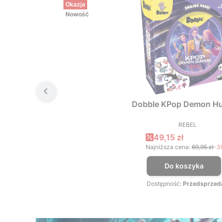
Okazja
Nowość
Dobble KPop Demon Hu
REBEL
PRODUCEN
Cena promocyjna
49,15 zł
Najniższa cena:
69,95 zł
-3
Do koszyka
Dostępność:
Przedsprzed