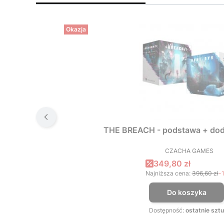
Okazja
THE BREACH - podstawa + dod
CZACHA GAMES
PRODUCEN
Cena promocyjna
349,80 zł
Najniższa cena:
396,60 zł
-
Do koszyka
Dostępność:
ostatnie sztu