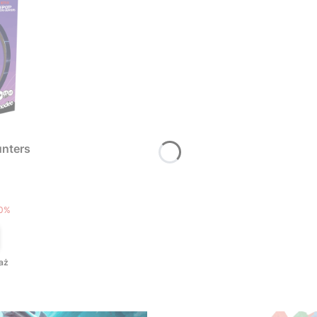
nters
T
0%
aż