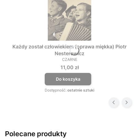
Każdy został człowiekiem (oprawa miękka) Piotr
Nesterowicz
CZARNE
PRODUCENT
Cena
11,00 zł
Do koszyka
Dostępność:
ostatnie sztuki
Polecane produkty