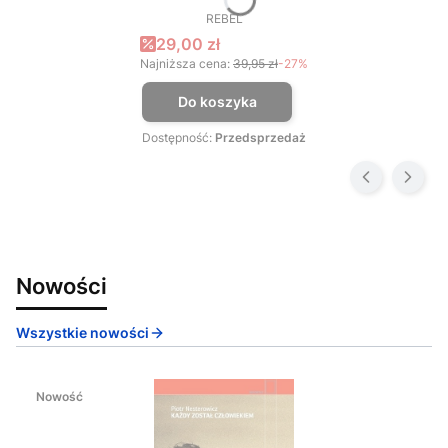
REBEL
PRODUCENT
Cena promocyjna
29,00 zł
Najniższa cena:
39,95 zł
-27%
Do koszyka
Dostępność:
Przedsprzedaż
Nowości
Wszystkie nowości
Nowość