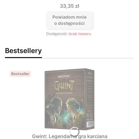
Cena
33,35 zł
Powiadom mnie
o dostępności
Dostępność:
brak towaru
Bestsellery
Bestseller
Gwint: Legendarna gra karciana