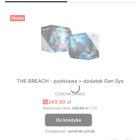
Okazja
THE BREACH - podstawa + dodatek Gen Sys
CZACHA GAMES
PRODUCENT
Cena promocyjna
349,80 zł
Najniższa cena:
396,60 zł
-12%
Do koszyka
Dostępność:
ostatnie sztuki