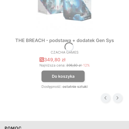
THE BREACH - podstawa + dodatek Gen Sys
CZACHA GAMES
PRODUCENT
Cena promocyjna
349,80 zł
Najniższa cena:
396,60 zł
-12%
Do koszyka
Dostępność:
ostatnie sztuki
Linki w stopce
POMOC