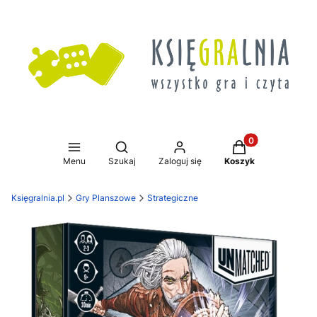
Produkty w koszy
Otwórz wyszukiwarkę
Menu
Szukaj
Zaloguj się
Koszyk
Księgralnia.pl
Gry Planszowe
Strategiczne