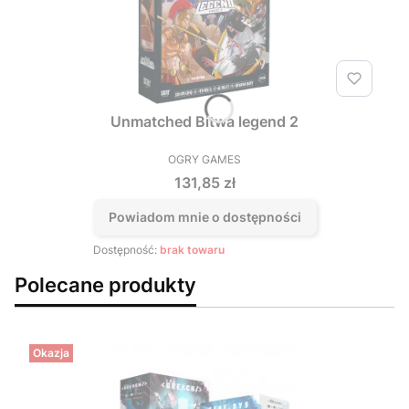
Unmatched Bitwa legend 2
OGRY GAMES
PRODUCENT
Cena
131,85 zł
Powiadom mnie o dostępności
Dostępność:
brak towaru
Polecane produkty
Okazja