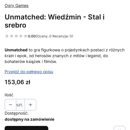
Ogry Games
Unmatched: Wiedźmin - Stal i
srebro
0.00
(Oceny: 0 Recenzje: 0)
Unmatched
to gra figurkowa o pojedynkach postaci z różnych
krain i epok, od herosów znanych z mitów i legend, do
bohaterów książek i filmów.
Przejdź do pełnego opisu
Cena
153,06 zł
Ilość
szt.
Dostępność:
dostępny na zamówienie