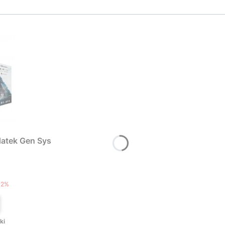
atek Gen Sys
T
12%
ki