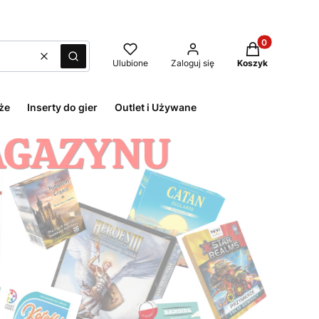
Produkty w kos
Wyczyść
Szukaj
Ulubione
Zaloguj się
Koszyk
że
Inserty do gier
Outlet i Używane