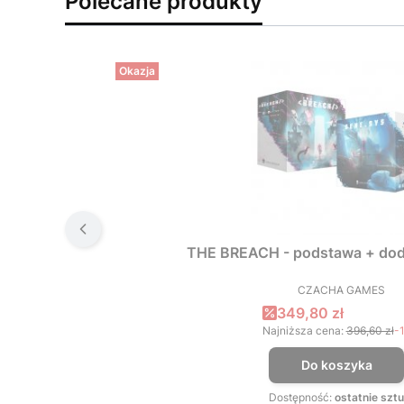
Polecane produkty
Okazja
THE BREACH - podstawa + dod
CZACHA GAMES
PRODUCEN
Cena promocyjna
349,80 zł
Najniższa cena:
396,60 zł
-
Do koszyka
Dostępność:
ostatnie sztu