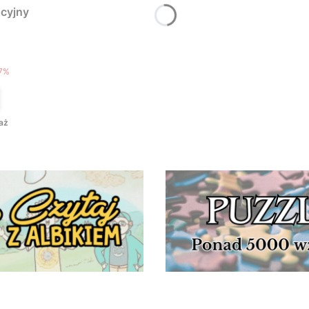
cyjny
T
7%
aż