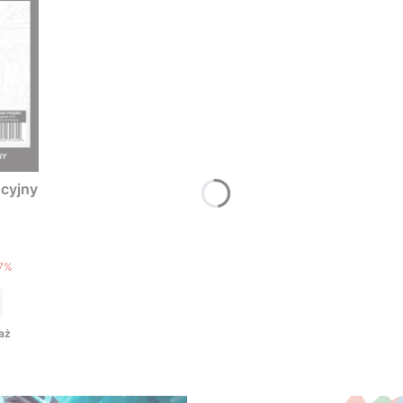
cyjny
T
7%
aż