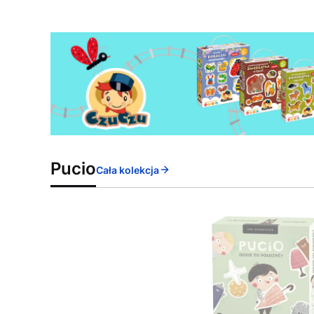
Pucio
Cała kolekcja