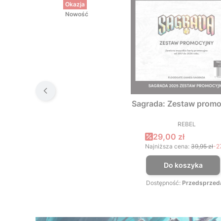
Okazja
Nowość
Sagrada: Zestaw promo
REBEL
PRODUCEN
Cena promocyjna
29,00 zł
Najniższa cena:
39,95 zł
-2
Do koszyka
Dostępność:
Przedsprzed