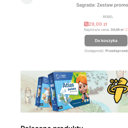
Sagrada: Zestaw promo
REBEL
PRODUCEN
Cena promocyjna
29,00 zł
Najniższa cena:
39,95 zł
-2
Do koszyka
Dostępność:
Przedsprzed