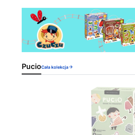
Pucio
Cała kolekcja