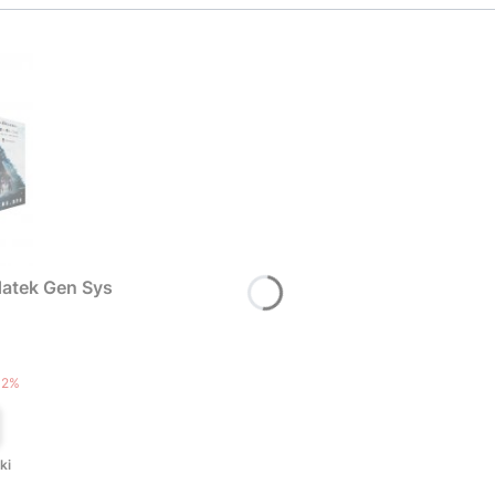
atek Gen Sys
T
12%
ki