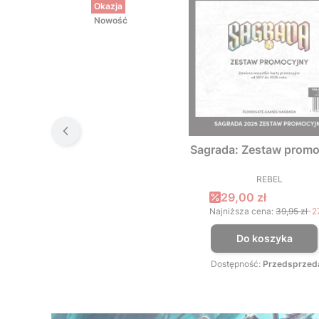
Okazja
Nowość
Sagrada: Zestaw promo
REBEL
PRODUCEN
Cena promocyjna
29,00 zł
Najniższa cena:
39,95 zł
-2
Do koszyka
Dostępność:
Przedsprzed