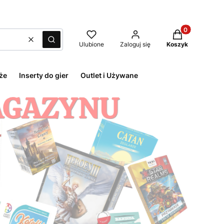
Produkty w kos
Wyczyść
Szukaj
Ulubione
Zaloguj się
Koszyk
że
Inserty do gier
Outlet i Używane