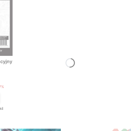
cyjny
T
7%
aż