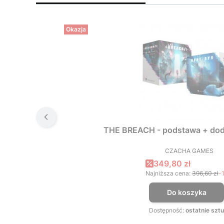
Okazja
THE BREACH - podstawa + dod
CZACHA GAMES
PRODUCEN
Cena promocyjna
349,80 zł
Najniższa cena:
396,60 zł
-
Do koszyka
Dostępność:
ostatnie sztu