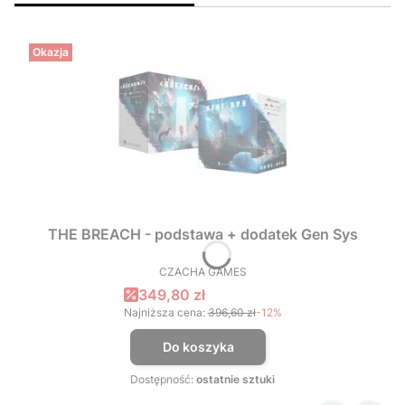
Okazja
THE BREACH - podstawa + dodatek Gen Sys
CZACHA GAMES
PRODUCENT
Cena promocyjna
349,80 zł
Najniższa cena:
396,60 zł
-12%
Do koszyka
Dostępność:
ostatnie sztuki