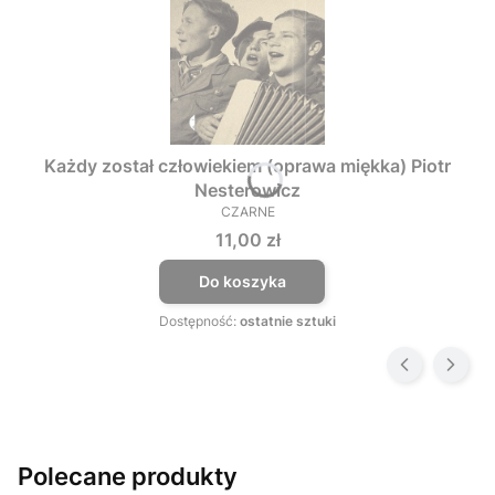
Każdy został człowiekiem (oprawa miękka) Piotr
Nesterowicz
CZARNE
PRODUCENT
Cena
11,00 zł
Do koszyka
Dostępność:
ostatnie sztuki
Polecane produkty