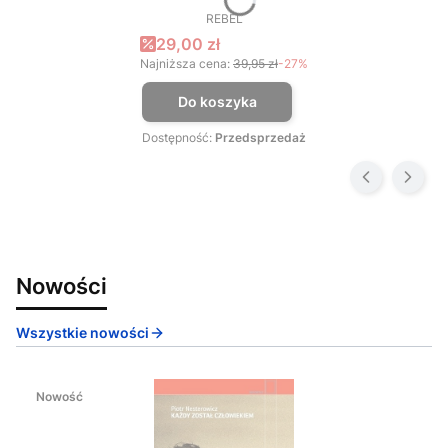
REBEL
PRODUCENT
Cena promocyjna
29,00 zł
Najniższa cena:
39,95 zł
-27%
Do koszyka
Dostępność:
Przedsprzedaż
Nowości
Wszystkie nowości
Nowość