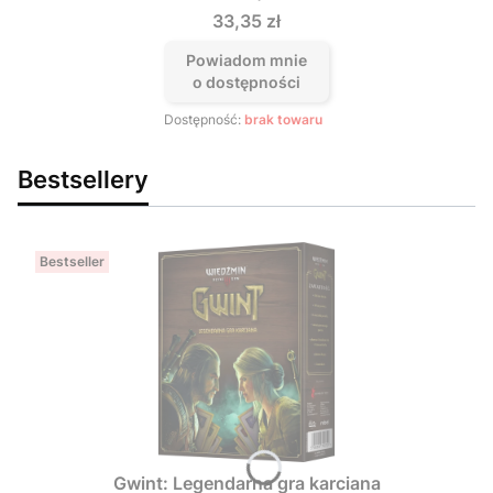
Cena
33,35 zł
Powiadom mnie
o dostępności
Dostępność:
brak towaru
Bestsellery
Bestseller
Gwint: Legendarna gra karciana