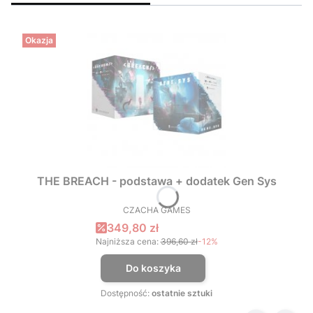
Okazja
THE BREACH - podstawa + dodatek Gen Sys
CZACHA GAMES
PRODUCENT
Cena promocyjna
349,80 zł
Najniższa cena:
396,60 zł
-12%
Do koszyka
Dostępność:
ostatnie sztuki