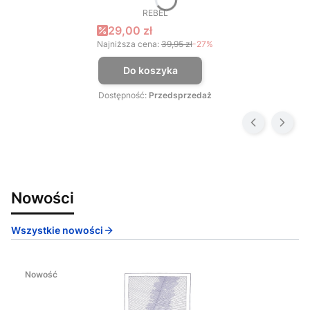
REBEL
PRODUCENT
Cena promocyjna
29,00 zł
Najniższa cena:
39,95 zł
-27%
Do koszyka
Dostępność:
Przedsprzedaż
Nowości
Wszystkie nowości
Nowość