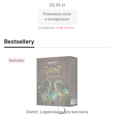
Cena
33,35 zł
Powiadom mnie
o dostępności
Dostępność:
brak towaru
Bestsellery
Bestseller
Gwint: Legendarna gra karciana