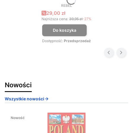
REBEL
PRODUCENT
Cena promocyjna
29,00 zł
Najniższa cena:
39,95 zł
-27%
Do koszyka
Dostępność:
Przedsprzedaż
Nowości
Wszystkie nowości
Nowość