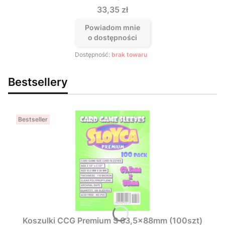
Cena
33,35 zł
Powiadom mnie
o dostępności
Dostępność:
brak towaru
Bestsellery
Bestseller
Koszulki CCG Premium S 63,5x88mm (100szt)