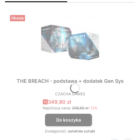
Okazja
THE BREACH - podstawa + dodatek Gen Sys
CZACHA GAMES
PRODUCENT
Cena promocyjna
349,80 zł
Najniższa cena:
396,60 zł
-12%
Do koszyka
Dostępność:
ostatnie sztuki