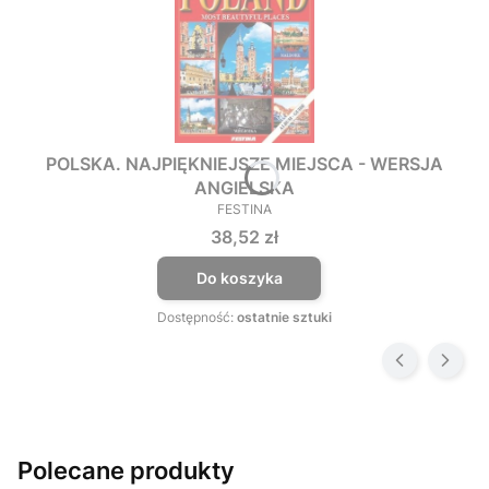
POLSKA. NAJPIĘKNIEJSZE MIEJSCA - WERSJA
ANGIELSKA
FESTINA
PRODUCENT
Cena
38,52 zł
Do koszyka
Dostępność:
ostatnie sztuki
Polecane produkty