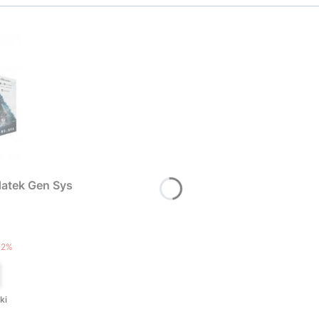
atek Gen Sys
T
12%
ki