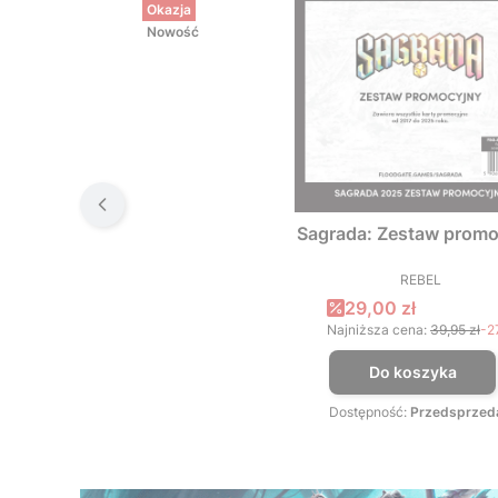
Okazja
Nowość
Sagrada: Zestaw promo
REBEL
PRODUCEN
Cena promocyjna
29,00 zł
Najniższa cena:
39,95 zł
-2
Do koszyka
Dostępność:
Przedsprzed