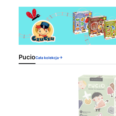
Pucio
Cała kolekcja