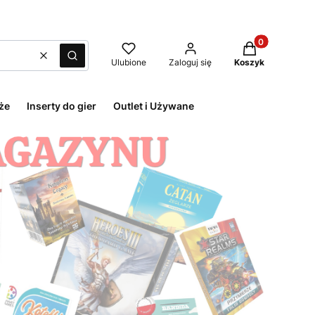
Produkty w kos
Wyczyść
Szukaj
Ulubione
Zaloguj się
Koszyk
że
Inserty do gier
Outlet i Używane