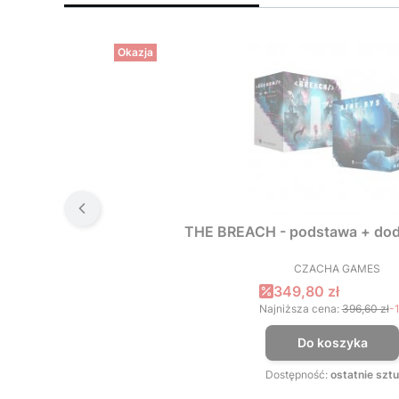
Okazja
THE BREACH - podstawa + dod
CZACHA GAMES
PRODUCEN
Cena promocyjna
349,80 zł
Najniższa cena:
396,60 zł
-
Do koszyka
Dostępność:
ostatnie sztu