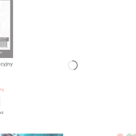
cyjny
T
7%
aż