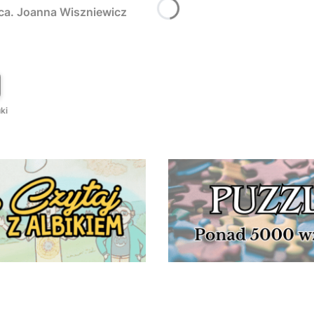
rca. Joanna Wiszniewicz
T
ki