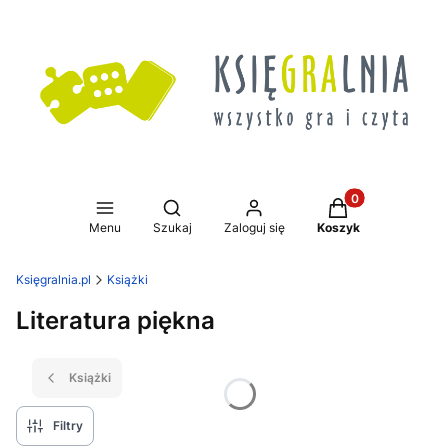
Produkty w koszy
Otwórz wyszukiwarkę
Menu
Szukaj
Zaloguj się
Koszyk
Księgralnia.pl
Książki
Literatura piękna
Książki
Filtry