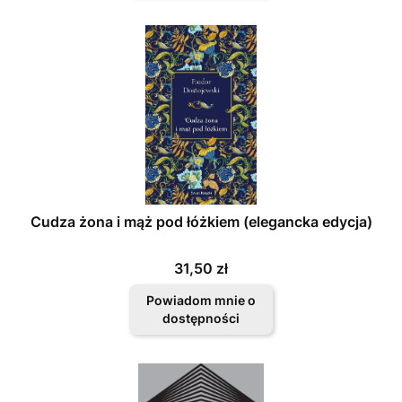
Cudza żona i mąż pod łóżkiem (elegancka edycja)
Cena
31,50 zł
Powiadom mnie o
dostępności