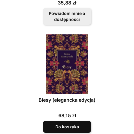
Cena
35,88 zł
Powiadom mnie o
dostępności
Biesy (elegancka edycja)
Cena
68,15 zł
Do koszyka