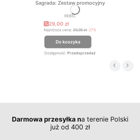
Sagrada: Zestaw promocyjny
REBEL
PRODUCENT
Cena promocyjna
29,00 zł
Najniższa cena:
39,95 zł
-27%
Do koszyka
Dostępność:
Przedsprzedaż
Darmowa przesyłka n
a terenie Polski
już od 400 zł