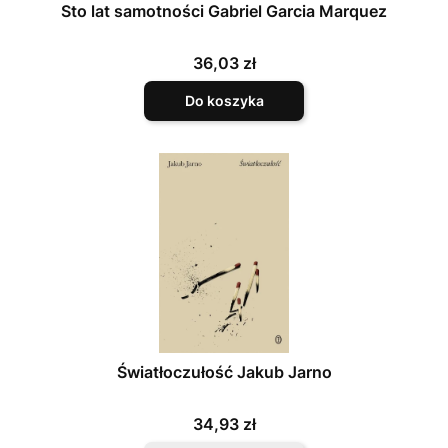
Sto lat samotności Gabriel Garcia Marquez
Cena
36,03 zł
Do koszyka
Światłoczułość Jakub Jarno
Cena
34,93 zł