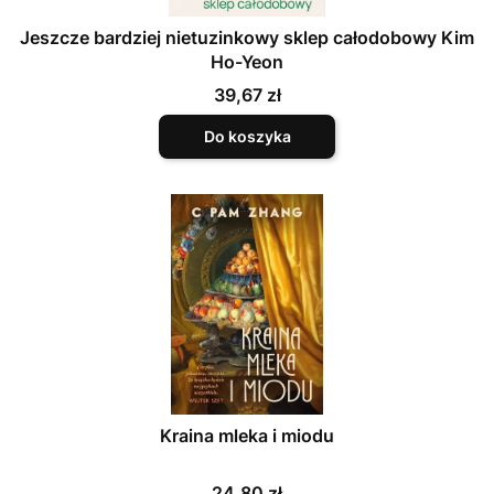
Jeszcze bardziej nietuzinkowy sklep całodobowy Kim
Ho-Yeon
Cena
39,67 zł
Do koszyka
Kraina mleka i miodu
Cena
24,80 zł