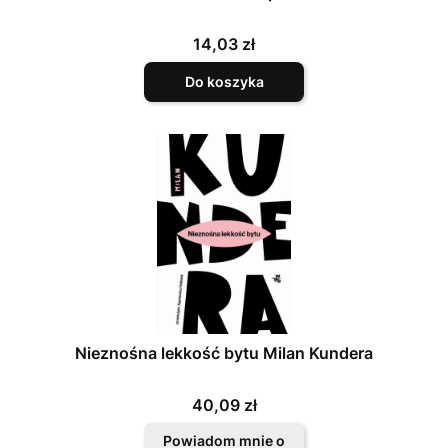
Cena
14,03 zł
Do koszyka
Nieznośna lekkość bytu Milan Kundera
Cena
40,09 zł
Powiadom mnie o