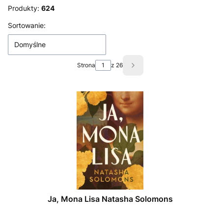
Produkty:
624
Lista produktów
Sortowanie:
Domyślne
Strona
z 26
Następne produkty
Ja, Mona Lisa Natasha Solomons