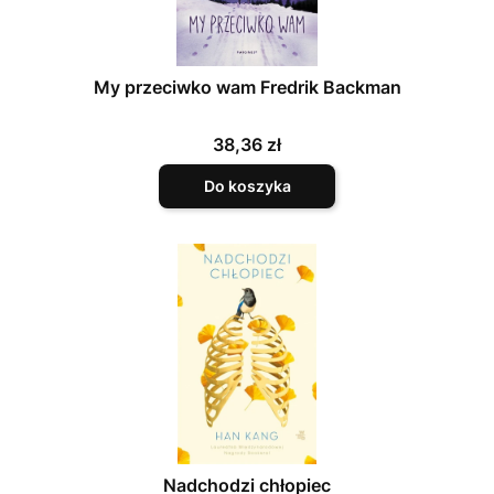
My przeciwko wam Fredrik Backman
Cena
38,36 zł
Do koszyka
Nadchodzi chłopiec