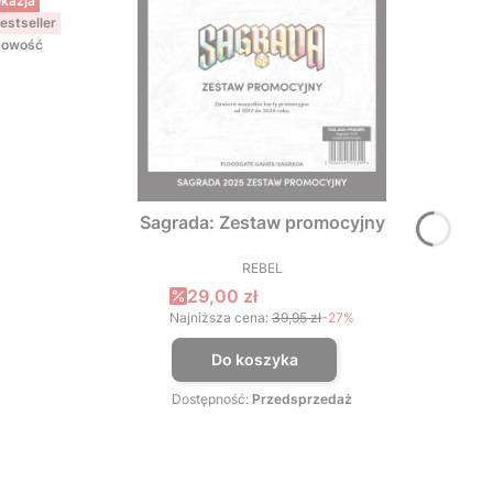
kazja
estseller
owość
Sagrada: Zestaw promocyjny
REBEL
PRODUCENT
Cena promocyjna
29,00 zł
Najniższa cena:
39,95 zł
-27%
Do koszyka
Dostępność:
Przedsprzedaż