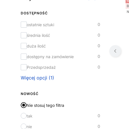
O
B
N
DOSTĘPNOŚĆ
Dostępność
0
ostatnie sztuki
0
średnia ilość
0
duża ilość
0
dostępny na zamówienie
0
Przedsprzedaż
Więcej opcji (1)
NOWOŚĆ
Nie stosuj tego filtra
0
tak
0
nie