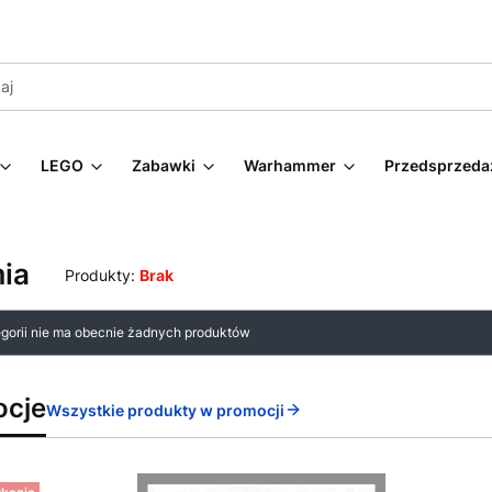
LEGO
Zabawki
Warhammer
Przedsprzeda
ia
Produkty:
Brak
 produktów
egorii nie ma obecnie żadnych produktów
ocje
Wszystkie produkty w promocji