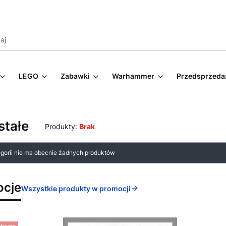
LEGO
Zabawki
Warhammer
Przedsprzeda
stałe
Produkty:
Brak
 produktów
egorii nie ma obecnie żadnych produktów
ocje
Wszystkie produkty w promocji