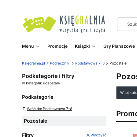
Menu
Promocje
Książki
Gry Planszowe
Księgralnia.pl
Podręczniki
Podstawowa 7-8
Pozostałe
Pozo
Podkategorie i filtry
w kategorii: Pozostałe
Lista
W tej kat
Podkategorie
Wróć do: Podstawowa 7-8
Prom
Pozostałe
Filtry
Wyczyść