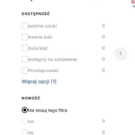
O
N
DOSTĘPNOŚĆ
Dostępność
0
ostatnie sztuki
0
średnia ilość
0
duża ilość
0
dostępny na zamówienie
0
Przedsprzedaż
Więcej opcji (1)
NOWOŚĆ
Nie stosuj tego filtra
0
tak
0
nie