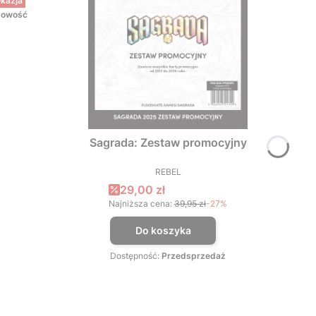
kazja
owość
Sagrada: Zestaw promocyjny
REBEL
PRODUCENT
Cena promocyjna
29,00 zł
Najniższa cena:
39,95 zł
-27%
Do koszyka
Dostępność:
Przedsprzedaż