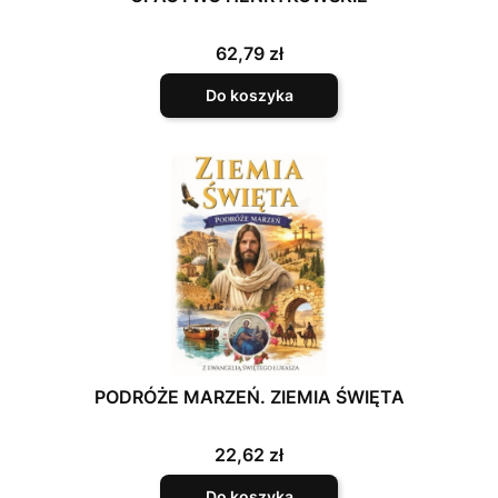
Cena
62,79 zł
Do koszyka
PODRÓŻE MARZEŃ. ZIEMIA ŚWIĘTA
Cena
22,62 zł
Do koszyka