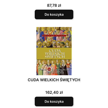
Cena
87,78 zł
Do koszyka
CUDA WIELKICH ŚWIĘTYCH
Cena
162,40 zł
Do koszyka