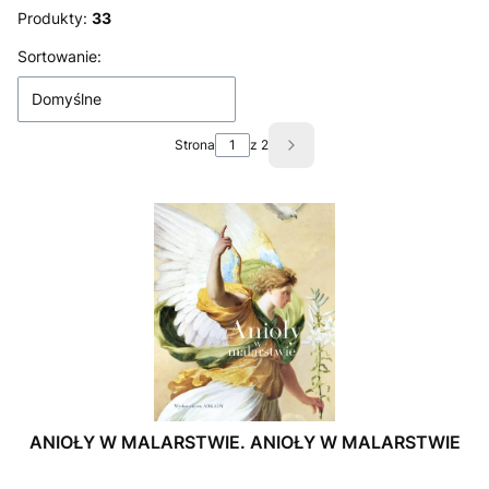
Produkty:
33
Lista produktów
Sortowanie:
Domyślne
Strona
z 2
Następne produkty
ANIOŁY W MALARSTWIE. ANIOŁY W MALARSTWIE