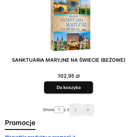
SANKTUARIA MARYJNE NA ŚWIECIE (BEŻOWE)
Cena
102,95 zł
Do koszyka
Strona
z 2
Przejdź do ostatniej st
Promocje
Wszystkie produkty w promocji