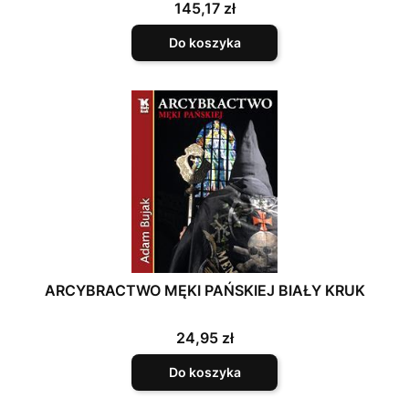
Cena
145,17 zł
Do koszyka
ARCYBRACTWO MĘKI PAŃSKIEJ BIAŁY KRUK
Cena
24,95 zł
Do koszyka