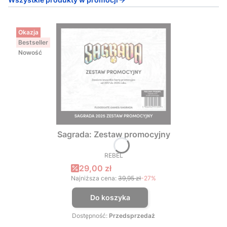
Okazja
Bestseller
Nowość
Sagrada: Zestaw promocyjny
REBEL
PRODUCENT
Cena promocyjna
29,00 zł
Najniższa cena:
39,95 zł
-27%
Do koszyka
Dostępność:
Przedsprzedaż