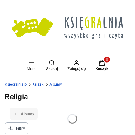
Produkty w koszy
Otwórz wyszukiwarkę
Menu
Szukaj
Zaloguj się
Koszyk
Księgralnia.pl
Książki
Albumy
Religia
Albumy
Filtry