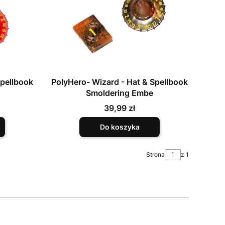
Spellbook
PolyHero- Wizard - Hat & Spellbook
Smoldering Embe
Cena
39,99 zł
Do koszyka
Strona
z 1