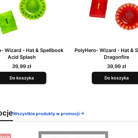
- Wizard - Hat & Spellbook
PolyHero- Wizard - Hat & 
Acid Splash
Dragonfire
Cena
Cena
39,99 zł
39,99 zł
Do koszyka
Do koszyka
ocje
Wszystkie produkty w promocji
kazja