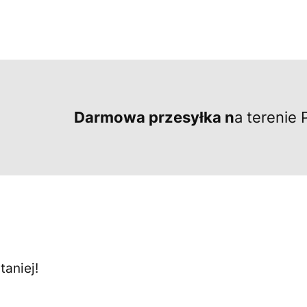
Darmowa przesyłka n
a terenie 
aniej!