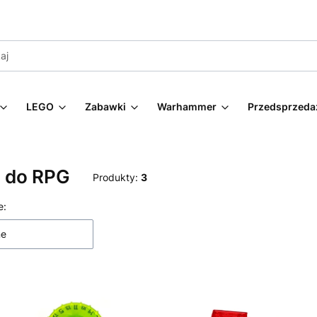
LEGO
Zabawki
Warhammer
Przedsprzeda
i do RPG
Produkty:
3
 produktów
e:
ne