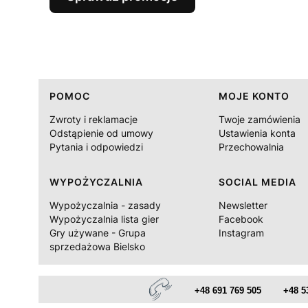
Linki w stopce
POMOC
MOJE KONTO
Zwroty i reklamacje
Twoje zamówienia
Odstąpienie od umowy
Ustawienia konta
Pytania i odpowiedzi
Przechowalnia
WYPOŻYCZALNIA
SOCIAL MEDIA
Wypożyczalnia - zasady
Newsletter
Wypożyczalnia lista gier
Facebook
Gry używane - Grupa
Instagram
sprzedażowa Bielsko
+48 691 769 505
+48 5