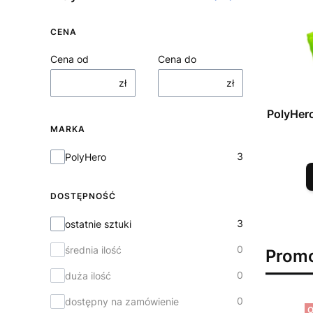
CENA
Cena od
Cena do
zł
zł
PolyHero
MARKA
Marka
3
PolyHero
DOSTĘPNOŚĆ
Dostępność
3
ostatnie sztuki
0
średnia ilość
Prom
0
duża ilość
0
dostępny na zamówienie
O