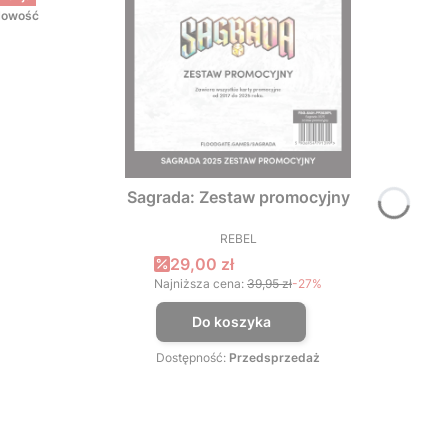
owość
Sagrada: Zestaw promocyjny
REBEL
PRODUCENT
Cena promocyjna
29,00 zł
Najniższa cena:
39,95 zł
-27%
Do koszyka
Dostępność:
Przedsprzedaż