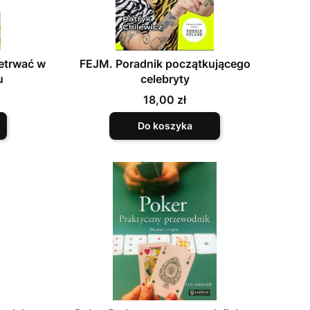
zetrwać w
FEJM. Poradnik początkującego
u
celebryty
Cena
18,00 zł
Do koszyka