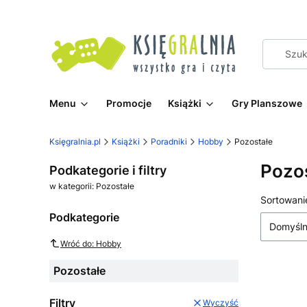
Menu
Promocje
Książki
Gry Planszowe
Księgralnia.pl
Książki
Poradniki
Hobby
Pozostałe
Pozo
Podkategorie i filtry
w kategorii: Pozostałe
Lista
Sortowani
Podkategorie
Domyśl
Wróć do: Hobby
Pozostałe
Filtry
Wyczyść