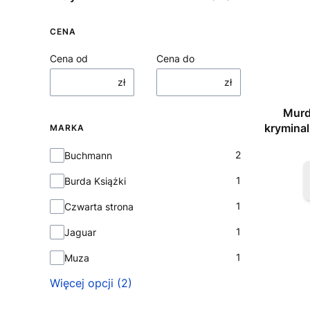
CENA
Cena od
Cena do
zł
zł
Murd
kryminal
MARKA
Marka
2
Buchmann
1
Burda Książki
1
Czwarta strona
1
Jaguar
1
Muza
Więcej opcji (2)