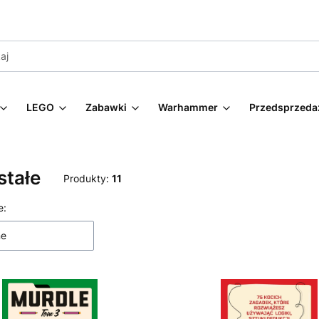
LEGO
Zabawki
Warhammer
Przedsprzeda
stałe
Produkty:
11
 produktów
e:
ne