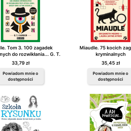
le. Tom 3. 100 zagadek
Miaudle. 75 kocich za
nych do rozwikłania... G. T.
kryminalnych
Karber
Cena
Cena
33,79 zł
35,45 zł
Powiadom mnie o
Powiadom mnie o
dostępności
dostępności