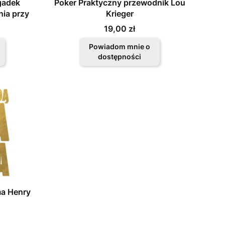
gadek
Poker Praktyczny przewodnik Lou
nia przy
Krieger
z sztuki
Cena
19,00 zł
Powiadom mnie o
dostępności
ma Henry