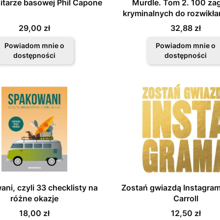
gitarze basowej Phil Capone
Murdle. Tom 2. 100 za
kryminalnych do rozwikła
użyciu logiki, wiedzy ora
Cena
Cena
29,00 zł
32,88 zł
dedukcji
Powiadom mnie o
Powiadom mnie o
dostępności
dostępności
ni, czyli 33 checklisty na
Zostań gwiazdą Instagra
różne okazje
Carroll
Cena
Cena
18,00 zł
12,50 zł