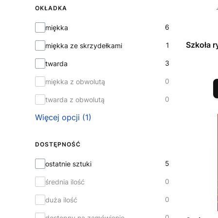
OKŁADKA
Okładka
6
miękka
Szkoła r
1
miękka ze skrzydełkami
3
twarda
0
miękka z obwolutą
0
twarda z obwolutą
Więcej opcji (1)
DOSTĘPNOŚĆ
Dostępność
5
ostatnie sztuki
0
średnia ilość
0
duża ilość
0
dostępny na zamówienie