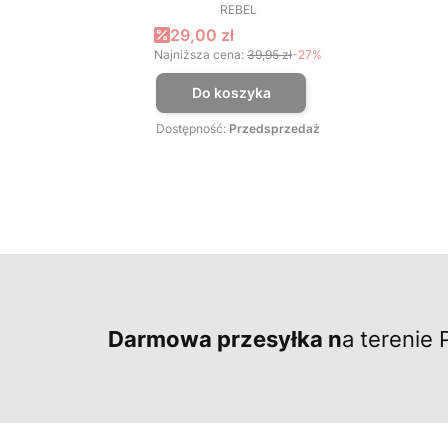
REBEL
PRODUCENT
Cena promocyjna
29,00 zł
Najniższa cena:
39,95 zł
-27%
Do koszyka
Dostępność:
Przedsprzedaż
Darmowa przesyłka n
a terenie 