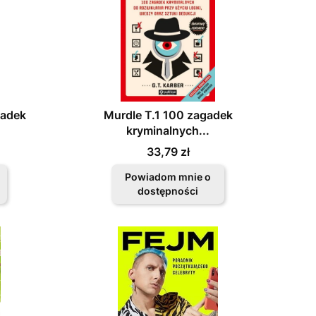
gadek
Murdle T.1 100 zagadek
kryminalnych...
Cena
33,79 zł
Powiadom mnie o
dostępności