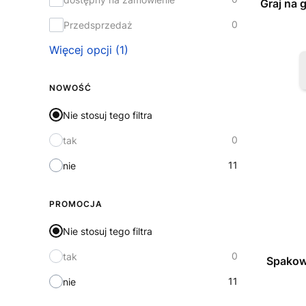
Graj na 
0
Przedsprzedaż
Więcej opcji (1)
NOWOŚĆ
Nie stosuj tego filtra
0
tak
11
nie
PROMOCJA
Nie stosuj tego filtra
0
tak
Spakowa
11
nie