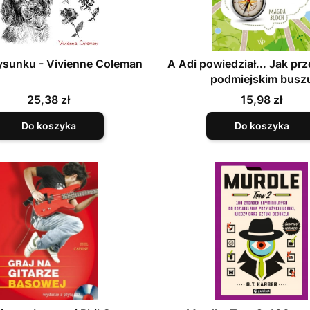
ysunku - Vivienne Coleman
A Adi powiedział... Jak pr
podmiejskim busz
Cena
Cena
25,38 zł
15,98 zł
Do koszyka
Do koszyka