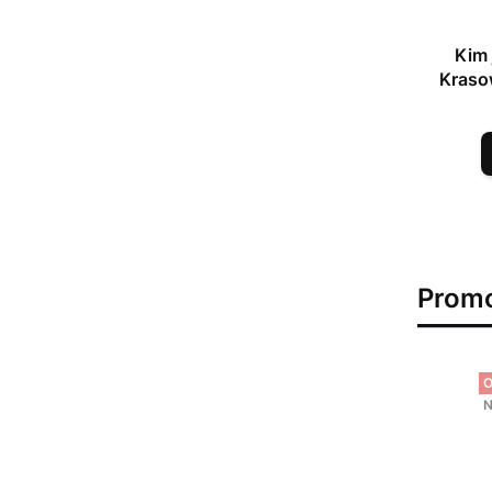
Kim 
Kraso
Prom
O
N