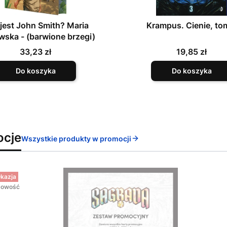
jest John Smith? Maria
Krampus. Cienie, to
wska - (barwione brzegi)
Cena
Cena
33,23 zł
19,85 zł
Do koszyka
Do koszyka
ocje
Wszystkie produkty w promocji
kazja
owość