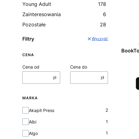
Young Adult
178
Zainteresowania
6
Pozostałe
28
Filtry
Wyczyść
BookTo
CENA
Cena od
Cena do
zł
zł
MARKA
Marka
2
Akapit Press
1
Albi
1
Algo