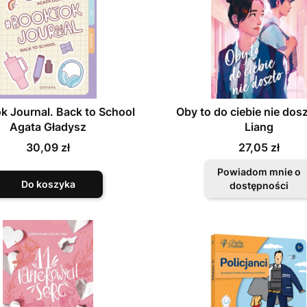
k Journal. Back to School
Oby to do ciebie nie dos
Agata Gładysz
Liang
Cena
Cena
30,09 zł
27,05 zł
Powiadom mnie o
Do koszyka
dostępności