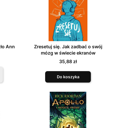
zło Ann
Zresetuj się. Jak zadbać o swój
mózg w świecie ekranów
Cena
35,88 zł
Do koszyka