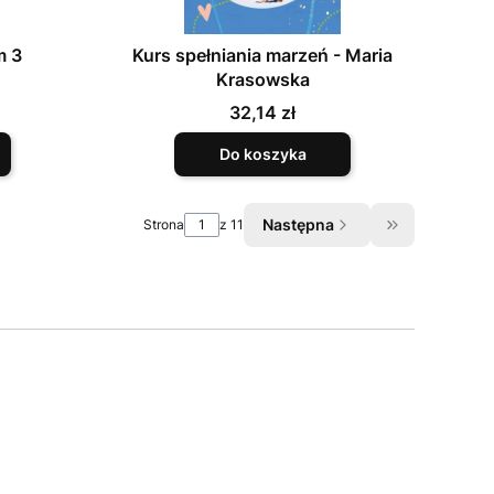
m 3
Kurs spełniania marzeń - Maria
Krasowska
Cena
32,14 zł
Do koszyka
Następna
Strona
z 11
Przejdź do os