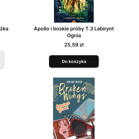
ążka
Apollo i boskie próby T.3 Labirynt
Ognia
Cena
25,59 zł
Do koszyka