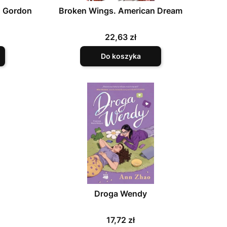
 4 Gordon
Broken Wings. American Dream
Cena
22,63 zł
Do koszyka
Droga Wendy
Cena
17,72 zł