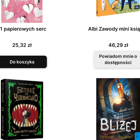
11 papierowych serc
Albi Zawody mini ksi
Cena
Cena
25,32 zł
46,29 zł
Powiadom mnie o
Do koszyka
dostępności