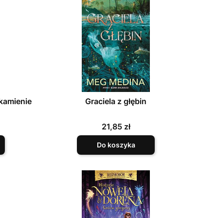
 kamienie
Graciela z głębin
Cena
21,85 zł
Do koszyka