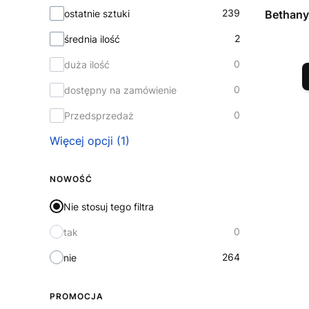
Dostępność
239
ostatnie sztuki
Bethany 
2
średnia ilość
0
duża ilość
0
dostępny na zamówienie
0
Przedsprzedaż
Więcej opcji (1)
NOWOŚĆ
Nie stosuj tego filtra
0
tak
264
nie
PROMOCJA