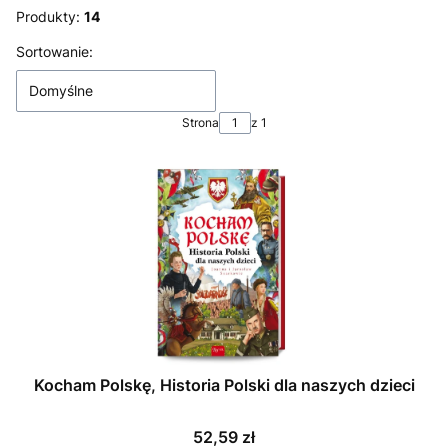
Produkty:
14
Lista produktów
Sortowanie:
Domyślne
Strona
z 1
Kocham Polskę, Historia Polski dla naszych dzieci
Cena
52,59 zł