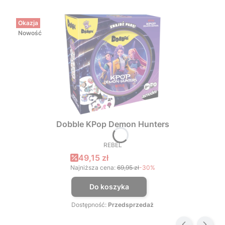
Okazja
Nowość
Dobble KPop Demon Hunters
REBEL
PRODUCENT
Cena promocyjna
49,15 zł
Najniższa cena:
69,95 zł
-30%
Do koszyka
Dostępność:
Przedsprzedaż