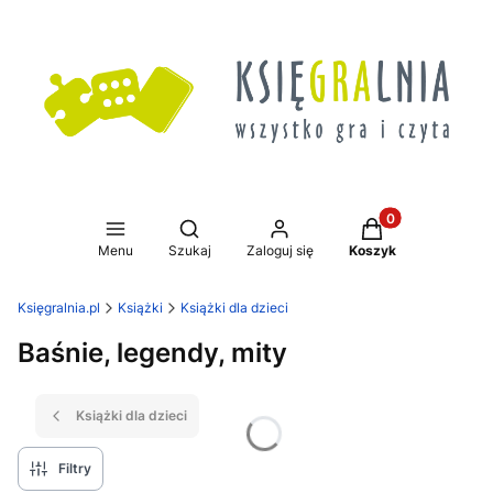
Produkty w koszy
Otwórz wyszukiwarkę
Menu
Szukaj
Zaloguj się
Koszyk
Księgralnia.pl
Książki
Książki dla dzieci
Baśnie, legendy, mity
Książki dla dzieci
Filtry