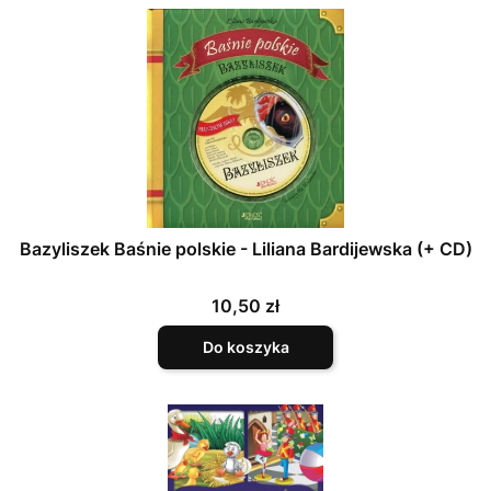
Bazyliszek Baśnie polskie - Liliana Bardijewska (+ CD)
Cena
10,50 zł
Do koszyka