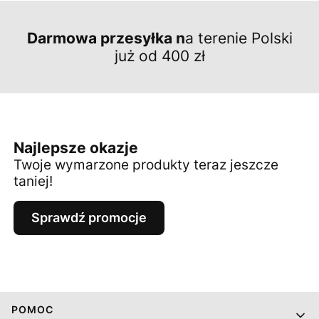
Darmowa przesyłka n
a terenie Polski
już od 400 zł
Najlepsze okazje
Twoje wymarzone produkty teraz jeszcze
taniej!
Sprawdź promocje
Linki w stopce
POMOC