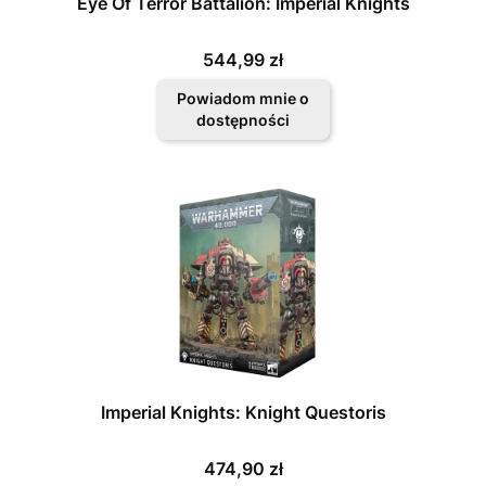
Eye Of Terror Battalion: Imperial Knights
Cena
544,99 zł
Powiadom mnie o
dostępności
Imperial Knights: Knight Questoris
Cena
474,90 zł