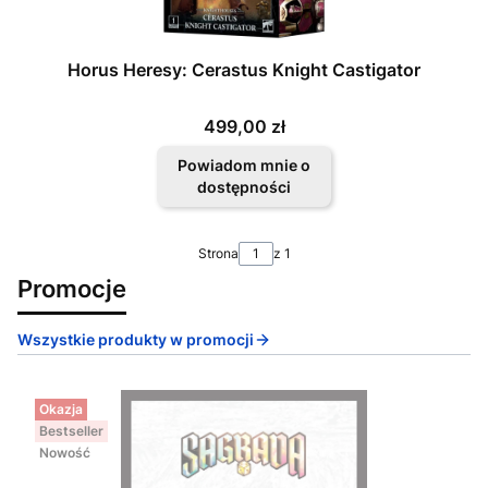
Horus Heresy: Cerastus Knight Castigator
Cena
499,00 zł
Powiadom mnie o
dostępności
Strona
z 1
Promocje
Wszystkie produkty w promocji
Okazja
Bestseller
Nowość