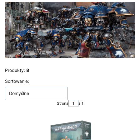
Produkty:
8
Lista produktów
Sortowanie:
Domyślne
Strona
z 1