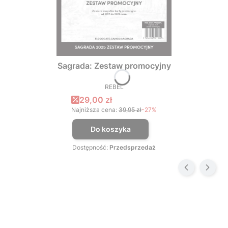
Sagrada: Zestaw promocyjny
REBEL
PRODUCENT
Cena promocyjna
29,00 zł
Najniższa cena:
39,95 zł
-27%
Do koszyka
Dostępność:
Przedsprzedaż