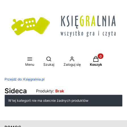
Produkty w koszy
Otwórz wyszukiwarkę
Menu
Szukaj
Zaloguj się
Koszyk
Przejdź do:
Księgralnia.pl
Sideca
Produkty:
Brak
Lista produktów
W tej kategorii nie ma obecnie żadnych produktów