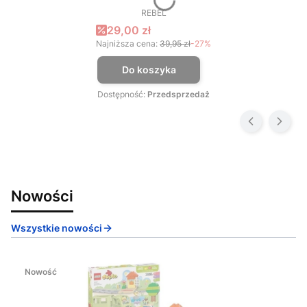
REBEL
PRODUCENT
Cena promocyjna
29,00 zł
Najniższa cena:
39,95 zł
-27%
Do koszyka
Dostępność:
Przedsprzedaż
Nowości
Wszystkie nowości
Nowość