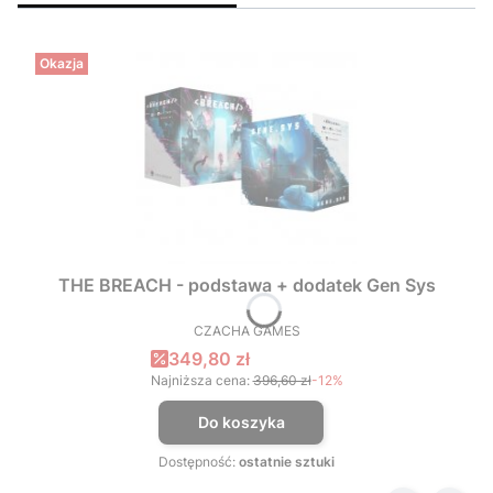
Okazja
THE BREACH - podstawa + dodatek Gen Sys
CZACHA GAMES
PRODUCENT
Cena promocyjna
349,80 zł
Najniższa cena:
396,60 zł
-12%
Do koszyka
Dostępność:
ostatnie sztuki