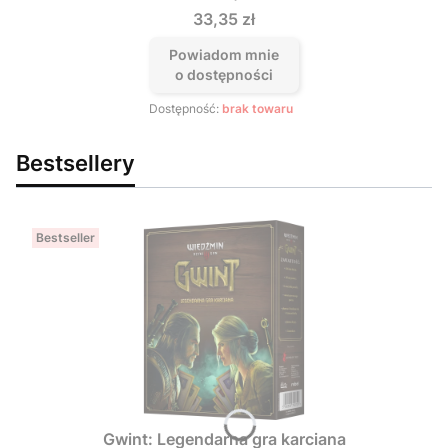
Cena
33,35 zł
Powiadom mnie
o dostępności
Dostępność:
brak towaru
Bestsellery
Bestseller
Gwint: Legendarna gra karciana