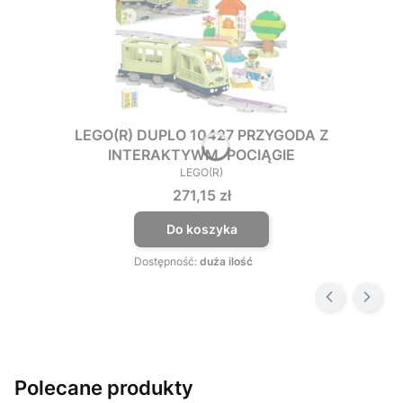
LEGO(R) DUPLO 10427 PRZYGODA Z
INTERAKTYWM. POCIĄGIE
LEGO(R)
PRODUCENT
Cena
271,15 zł
Do koszyka
Dostępność:
duża ilość
Polecane produkty