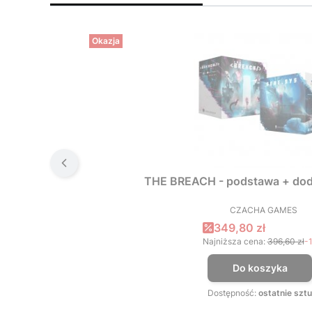
Okazja
THE BREACH - podstawa + dod
CZACHA GAMES
PRODUCEN
Cena promocyjna
349,80 zł
Najniższa cena:
396,60 zł
-
Do koszyka
Dostępność:
ostatnie sztu