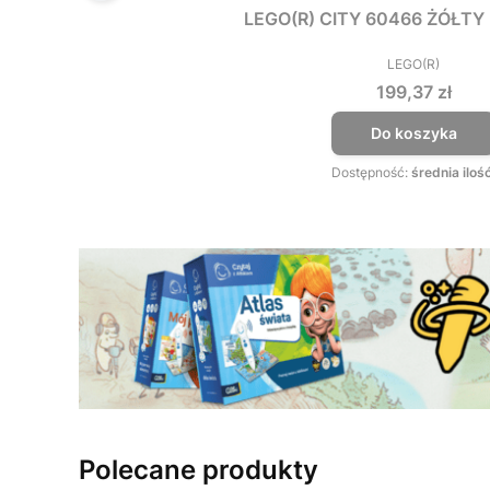
LEGO(R) CITY 60466 ŻÓŁT
LEGO(R)
PRODUCEN
Cena
199,37 zł
Do koszyka
Dostępność:
średnia iloś
Polecane produkty