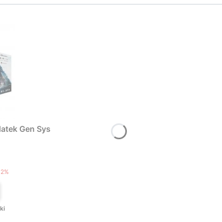
atek Gen Sys
T
12%
ki