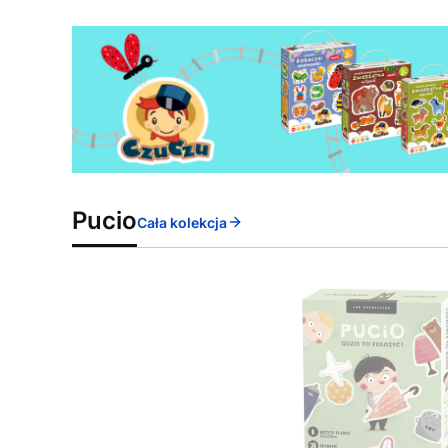
Pucio
Cała kolekcja