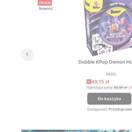
Okazja
Nowość
Dobble KPop Demon Hu
REBEL
PRODUCEN
Cena promocyjna
49,15 zł
Najniższa cena:
69,95 zł
-3
Do koszyka
Dostępność:
Przedsprzed