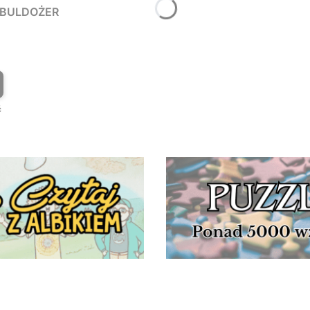
Y BULDOŻER
T
ć