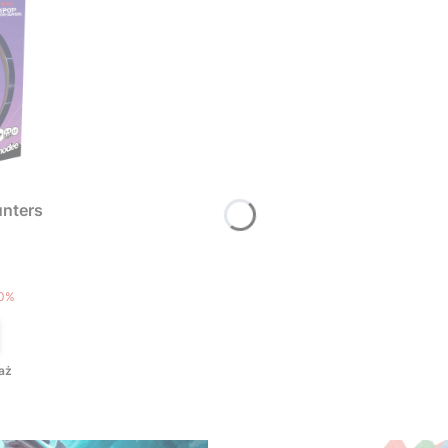
nters
T
0%
aż