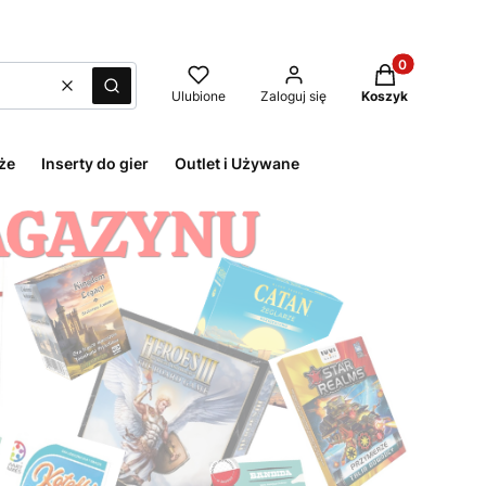
Produkty w kos
Wyczyść
Szukaj
Ulubione
Zaloguj się
Koszyk
że
Inserty do gier
Outlet i Używane