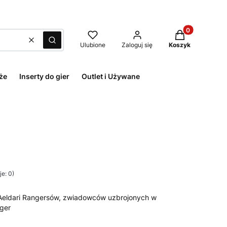
Produkty w kos
Wyczyść
Szukaj
Ulubione
Zaloguj się
Koszyk
że
Inserty do gier
Outlet i Używane
e: 0)
u Aeldari Rangersów, zwiadowców uzbrojonych w
nger