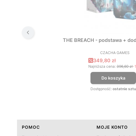
THE BREACH - podstawa + dod
CZACHA GAMES
PRODUCEN
Cena promocyjna
349,80 zł
Najniższa cena:
396,60 zł
-
Do koszyka
Dostępność:
ostatnie sztu
Linki w stopce
POMOC
MOJE KONTO