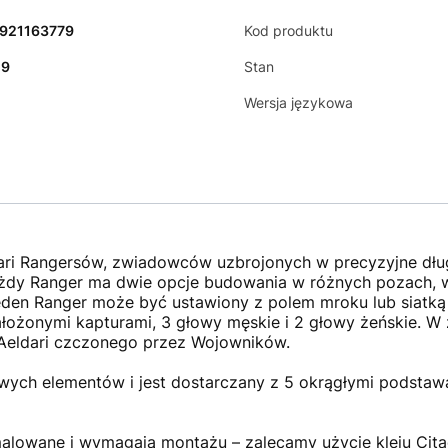
1921163779
Kod produktu
29
Stan
Wersja językowa
dari Rangersów, zwiadowców uzbrojonych w precyzyjne dług
ażdy Ranger ma dwie opcje budowania w różnych pozach, w
 jeden Ranger może być ustawiony z polem mroku lub siatk
założonymi kapturami, 3 głowy męskie i 2 głowy żeńskie. W 
Aeldari czczonego przez Wojowników.
owych elementów i jest dostarczany z 5 okrągłymi podstaw
alowane i wymagają montażu – zalecamy użycie kleju Citadel