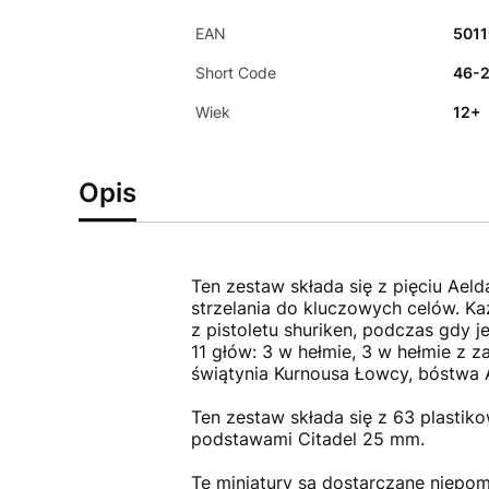
EAN
501
Short Code
46-
Wiek
12+
Opis
Ten zestaw składa się z pięciu Ael
strzelania do kluczowych celów. K
z pistoletu shuriken, podczas gdy
11 głów: 3 w hełmie, 3 w hełmie z 
świątynia Kurnousa Łowcy, bóstwa 
Ten zestaw składa się z 63 plastik
podstawami Citadel 25 mm.
Te miniatury są dostarczane niepom