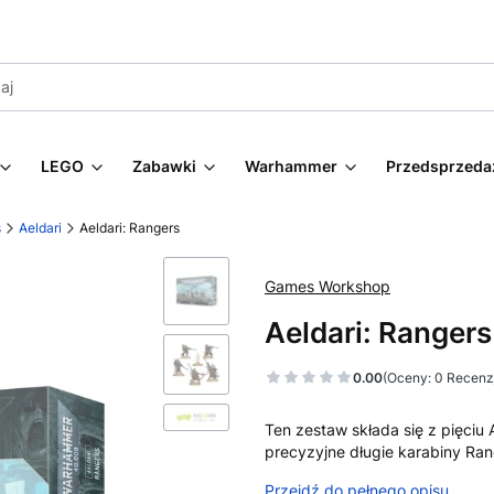
LEGO
Zabawki
Warhammer
Przedsprzeda
s
Aeldari
Aeldari: Rangers
Games Workshop
Aeldari: Rangers
0.00
(Oceny: 0 Recenzj
Ten zestaw składa się z pięci
precyzyjne długie karabiny Ra
Przejdź do pełnego opisu