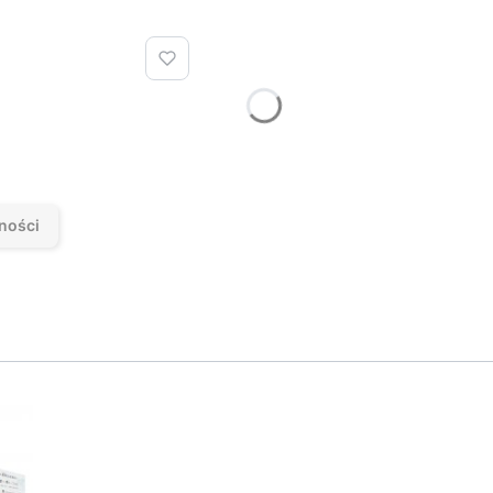
T
ności