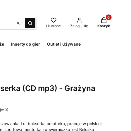
Produkty w kos
Wyczyść
Szukaj
Ulubione
Zaloguj się
Koszyk
że
Inserty do gier
Outlet i Używane
serka (CD mp3) - Grażyna
e: 0)
rszawianka Lu, bokserka amatorka, pracuje w polskiej
jej sportowa mentorka i powierniczka jest Belgijką