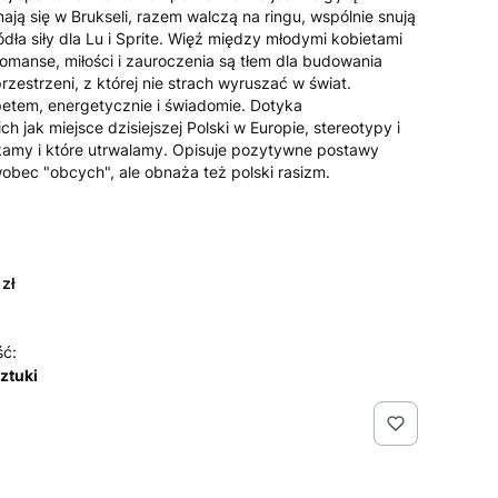
ją się w Brukseli, razem walczą na ringu, wspólnie snują
ódła siły dla Lu i Sprite. Więź między młodymi kobietami
romanse, miłości i zauroczenia są tłem dla budowania
zestrzeni, z której nie strach wyruszać w świat.
petem, energetycznie i świadomie. Dotyka
 jak miejsce dzisiejszej Polski w Europie, stereotypy i
ykamy i które utrwalamy. Opisuje pozytywne postawy
obec "obcych", ale obnaża też polski rasizm.
 zł
ść:
sztuki