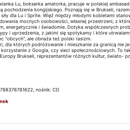
wianka Lu, bokserka amatorka, pracuje w polskiej ambasadzi
ką pochodzenia kongijskiego. Poznają się w Brukseli, razem
 siły dla Lu i Sprite. Więź między młodymi kobietami stano
udowania mocnych osobowości, własnej przestrzeni, z które
m, energetycznie i świadomie. Dotyka współczesnych probl
otypy i uprzedzenia, z jakimi się spotykamy i które utrwal
 "obcych", ale obnaża też polski rasizm.
zi, dla których podróżowanie i mieszkanie za granicą nie je
ak korzystanie z Googla, czy sieci społecznościowych. To 
uropy Brukseli, reprezentantów różnych kultur, świato- 
 9788378781622, nośnik: CD
anek