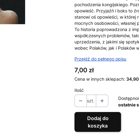
pochodzenia kongijskiego. Pozna
opowieść. Przyjaźń i boks to źr
stanowi oś opowieści, w której 
mocnych osobowości, własnej pr
To historia poprowadzona z im
współczesnych problemów, takich
uprzedzenia, z jakimi się spot
wobec Polaków, jak i Polaków w
Przejdź do pełnego opisu
Cena
7,00 zł
Cena w innych sklepach:
34,90
Ilość
Dostępno
szt.
ostatnie 
Dodaj do
koszyka