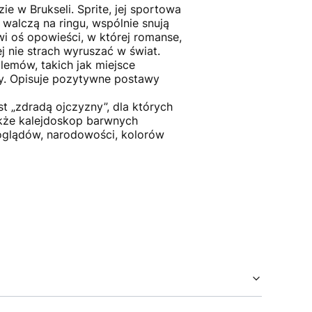
e w Brukseli. Sprite, jej sportowa
 walczą na ringu, wspólnie snują
wi oś opowieści, w której romanse,
j nie strach wyruszać w świat.
emów, takich jak miejsce
amy. Opisuje pozytywne postawy
st „zdradą ojczyzny”, dla których
także kalejdoskop barwnych
poglądów, narodowości, kolorów