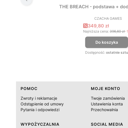
THE BREACH - podstawa + dod
CZACHA GAMES
PRODUCEN
Cena promocyjna
349,80 zł
Najniższa cena:
396,60 zł
-
Do koszyka
Dostępność:
ostatnie sztu
Linki w stopce
POMOC
MOJE KONTO
Zwroty i reklamacje
Twoje zamówienia
Odstąpienie od umowy
Ustawienia konta
Pytania i odpowiedzi
Przechowalnia
WYPOŻYCZALNIA
SOCIAL MEDIA