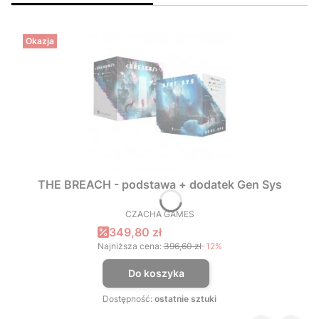
Okazja
THE BREACH - podstawa + dodatek Gen Sys
CZACHA GAMES
PRODUCENT
Cena promocyjna
349,80 zł
Najniższa cena:
396,60 zł
-12%
Do koszyka
Dostępność:
ostatnie sztuki