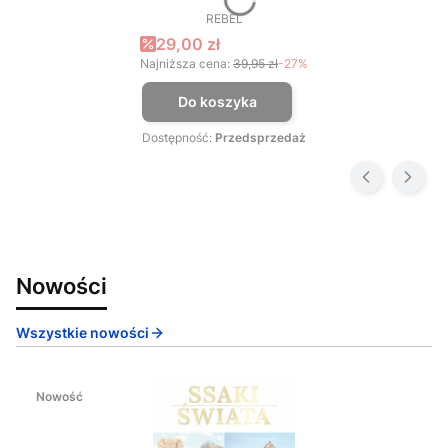
REBEL
PRODUCENT
Cena promocyjna
29,00 zł
Najniższa cena:
39,95 zł
-27%
Do koszyka
Dostępność:
Przedsprzedaż
Nowości
Wszystkie nowości
Nowość