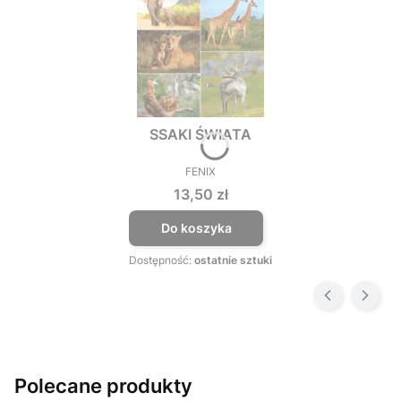
SSAKI ŚWIATA
FENIX
PRODUCENT
Cena
13,50 zł
Do koszyka
Dostępność:
ostatnie sztuki
Polecane produkty