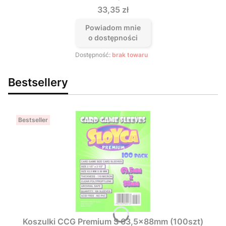
Cena
33,35 zł
Powiadom mnie
o dostępności
Dostępność:
brak towaru
Bestsellery
Bestseller
Koszulki CCG Premium S 63,5x88mm (100szt)