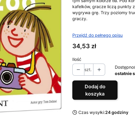
tym samym kolorze tła. Pod kon
kafelków, gracze liczą punkty 
wygrywa grę. Trzy poziomy tru
graczy.
Przejdź do pełnego opisu
Cena
34,53 zł
Ilość
Dostępno
szt.
ostatnie 
Dodaj do
koszyka
Czas wysyłki:
24 godziny