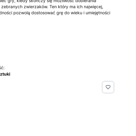
iec gry, kiedy skończy się możliwość dobierania
z zebranych zwierzaków. Ten który ma ich najwięcej,
dności pozwolą dostosować grę do wieku i umiejętności
ść:
sztuki