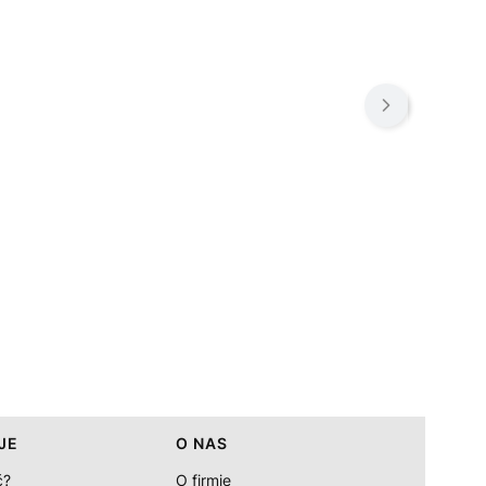
JE
O NAS
ć?
O firmie