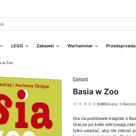
LEGO
Zabawki
Warhammer
Przedsprzeda
a w Zoo
Egmont
Basia w Zoo
0.00
(Oceny: 0 Recenzj
Gra na podstawie książek o Bas
Gracze po kolei odkrywają zakry
tylko uważać, aby nie zebrać p