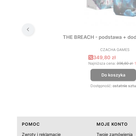
THE BREACH - podstawa + dod
CZACHA GAMES
PRODUCEN
Cena promocyjna
349,80 zł
Najniższa cena:
396,60 zł
-
Do koszyka
Dostępność:
ostatnie sztu
Linki w stopce
POMOC
MOJE KONTO
Zwroty i reklamacje
Twoje zamówienia