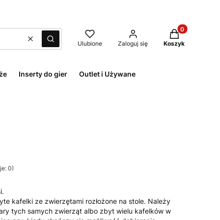
Produkty w kos
Wyczyść
Szukaj
Ulubione
Zaloguj się
Koszyk
że
Inserty do gier
Outlet i Używane
e: 0)
i.
te kafelki ze zwierzętami rozłożone na stole. Należy
ary tych samych zwierząt albo zbyt wielu kafelków w