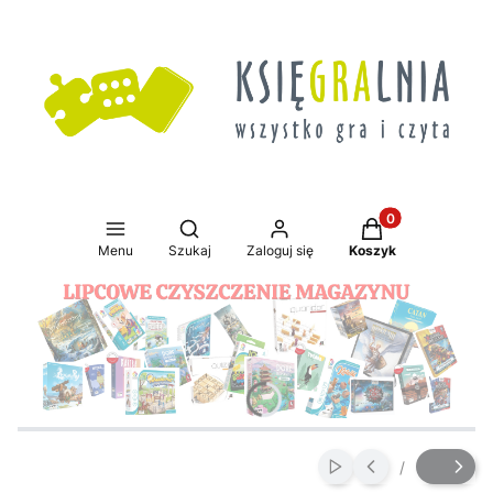
Produkty w koszy
Otwórz wyszukiwarkę
Menu
Szukaj
Zaloguj się
Koszyk
Naciśnij Enter lub spację, aby otworzyć stronę.
Naciśnij Enter lub spację, aby otworzyć stronę.
Naciśnij Enter lub spację, aby otworzyć stronę.
Naciśnij Enter lub spację, aby otworzyć stronę.
/
Włącz automatyczne
Slajd
z