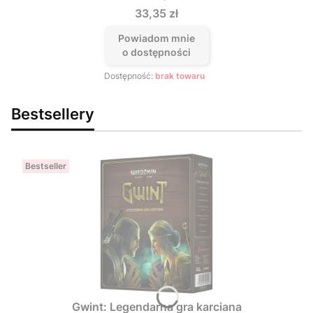
Cena
33,35 zł
Powiadom mnie
o dostępności
Dostępność:
brak towaru
Bestsellery
Bestseller
Gwint: Legendarna gra karciana