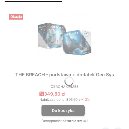
Okazja
THE BREACH - podstawa + dodatek Gen Sys
CZACHA GAMES
PRODUCENT
Cena promocyjna
349,80 zł
Najniższa cena:
396,60 zł
-12%
Do koszyka
Dostępność:
ostatnie sztuki