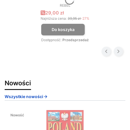
REBEL
PRODUCENT
Cena promocyjna
29,00 zł
Najniższa cena:
39,95 zł
-27%
Do koszyka
Dostępność:
Przedsprzedaż
Nowości
Wszystkie nowości
Nowość