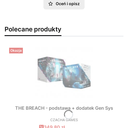
Oceń i opisz
Polecane produkty
Okazja
THE BREACH - podstawa + dodatek Gen Sys
CZACHA GAMES
PRODUCENT
Cena promocyjna
349,80 zł