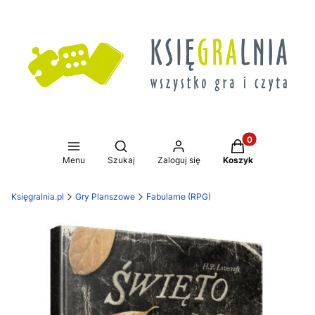
Produkty w koszy
Otwórz wyszukiwarkę
Menu
Szukaj
Zaloguj się
Koszyk
Księgralnia.pl
Gry Planszowe
Fabularne (RPG)