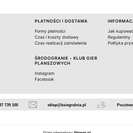
PŁATNOŚCI I DOSTAWA
INFORMAC
Formy płatności
Jak kupowa
Czas i koszty dostawy
Regulaminy
Czas realizacji zamówienia
Polityka pry
ŚRODOGRANIE - KLUB GIER
PLANSZOWYCH
Instagram
Facebook
37 739 100
sklep@ksiegralnia.pl
Pocztowy
Sklep internetowy
Shoper.pl