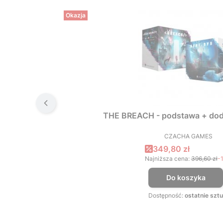
Okazja
THE BREACH - podstawa + dod
CZACHA GAMES
PRODUCEN
Cena promocyjna
349,80 zł
Najniższa cena:
396,60 zł
-
Do koszyka
Dostępność:
ostatnie sztu