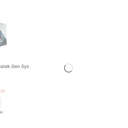
atek Gen Sys
T
12%
ki