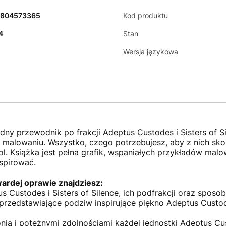
1804573365
Kod produktu
4
Stan
Wersja językowa
dny przewodnik po frakcji Adeptus Custodes i Sisters of 
 i malowaniu. Wszystko, czego potrzebujesz, aby z nich sko
l. Książka jest pełna grafik, wspaniałych przykładów malo
nspirować.
wardej oprawie znajdziesz:
s Custodes i Sisters of Silence, ich podfrakcji oraz sposob
ie przedstawiające podziw inspirujące piękno Adeptus Cust
onią i potężnymi zdolnościami każdej jednostki Adeptus Cus