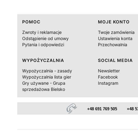
Linki w stopce
POMOC
MOJE KONTO
Zwroty i reklamacje
Twoje zamówienia
Odstąpienie od umowy
Ustawienia konta
Pytania i odpowiedzi
Przechowalnia
WYPOŻYCZALNIA
SOCIAL MEDIA
Wypożyczalnia - zasady
Newsletter
Wypożyczalnia lista gier
Facebook
Gry używane - Grupa
Instagram
sprzedażowa Bielsko
+48 691 769 505
+48 5