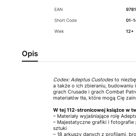
EAN
978
Short Code
01-1
Wiek
12+
Opis
Codex: Adeptus Custodes
to niezbę
a także o ich zbieraniu, budowaniu
grach Crusade i grach Combat Patro
materiałów tła, które mogą Cię zai
W tej 112-stronicowej książce w t
– Materiały wyjaśniające rolę Adeptu
– Majestatyczne grafiki i fotograf
sztuki
– 18 arkuszy danych z profilami, br