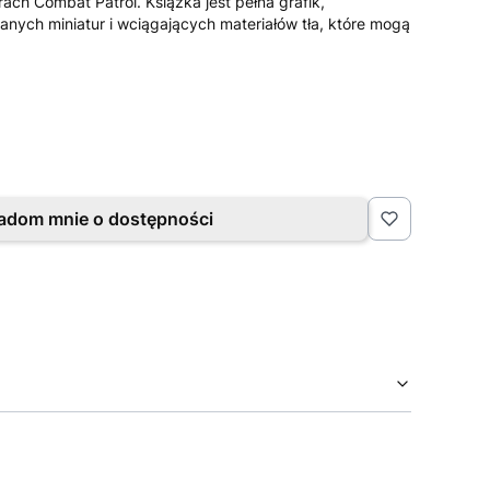
ach Combat Patrol. Książka jest pełna grafik,
nych miniatur i wciągających materiałów tła, które mogą
adom mnie o dostępności