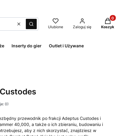
Produkty w kos
Wyczyść
Szukaj
Ulubione
Zaloguj się
Koszyk
że
Inserty do gier
Outlet i Używane
 Custodes
e: 0)
ezbędny przewodnik po frakcji Adeptus Custodes i
hammer 40,000, a także o ich zbieraniu, budowaniu i
rzebujesz, aby z nich skorzystać, znajdziesz w