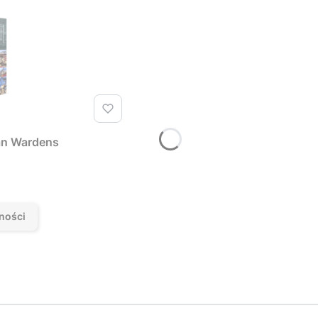
an Wardens
T
ności