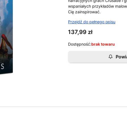
narracyjnych grach Crusade i gr
wspaniałych przykładów malowa
Cię zainspirować.
Przejdź do pełnego opisu
Cena
137,99 zł
Dostępność:
brak towaru
Powi